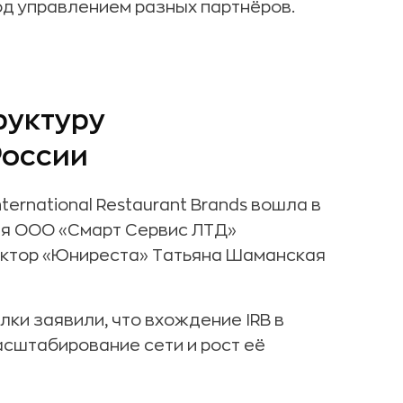
од управлением разных партнёров.
руктуру
России
ternational Restaurant Brands вошла в
ля ООО «Смарт Сервис ЛТД»
ектор «Юниреста» Татьяна Шаманская
ки заявили, что вхождение IRB в
асштабирование сети и рост её