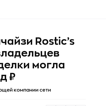
айзи Rostic’s
владельцев
делки могла
д ₽
яющей компании сети