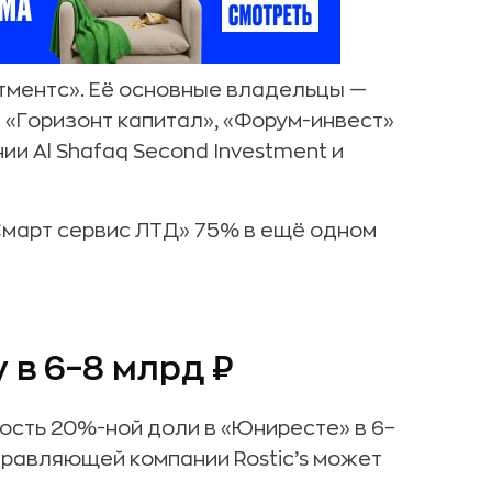
тментс». Её основные владельцы —
«Горизонт капитал», «Форум-инвест»
ии Al Shafaq Second Investment и
«Смарт сервис ЛТД» 75% в ещё одном
 в 6–8 млрд ₽
сть 20%-ной доли в «Юниресте» в 6–
управляющей компании Rostic’s может