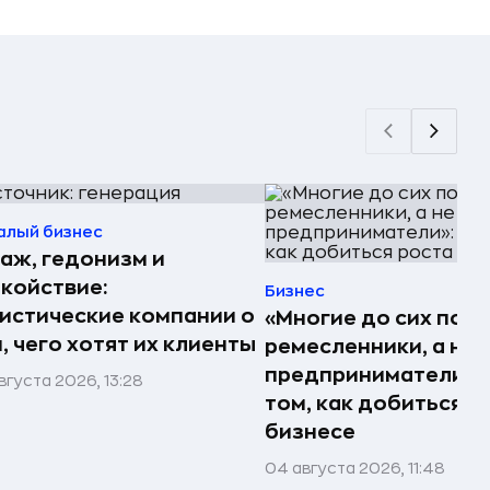
алый бизнес
аж, гедонизм и
койствие:
Бизнес
истические компании о
«Многие до сих пор
, чего хотят их клиенты
ремесленники, а не
предприниматели»: 
вгуста 2026, 13:28
том, как добиться р
бизнесе
04 августа 2026, 11:48