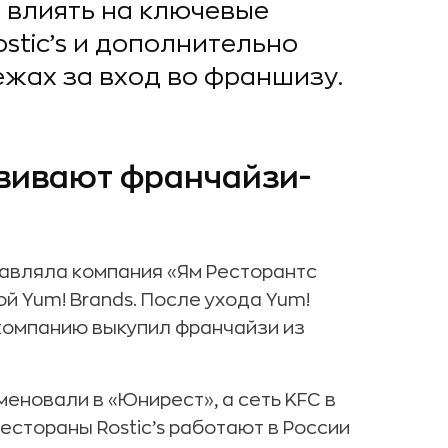
 влиять на ключевые
stic’s и дополнительно
ежах за вход во франшизу.
азвивают франчайзи-
равляла компания «Ям Ресторантс
 Yum! Brands. После ухода Yum!
компанию выкупил франчайзи из
еновали в «Юнирест», а сеть KFC в
рестораны Rostic’s работают в России