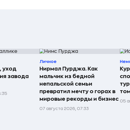
Личное
Нем
, уход
Нирмал Пурджа. Как
Кур
рия завода
мальчик из бедной
спо
непальской семьи
тур
превратил мечту о горах в
том
8:35
мировые рекорды и бизнес
05 а
07 августа 2026, 07:33