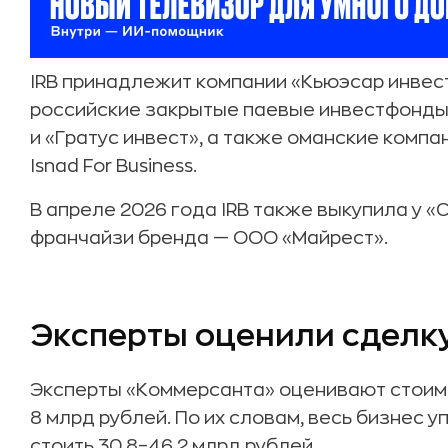
IRB принадлежит компании «Кьюэсар инвес
российские закрытые паевые инвестфонды 
и «Гратус инвест», а также оманские компан
Isnad For Business.
В апреле 2026 года IRB также выкупила у 
франчайзи бренда — ООО «Майрест».
Эксперты оценили сделку
Эксперты «Коммерсанта» оценивают стоимо
8 млрд рублей. По их словам, весь бизнес 
стоить 30,8–46,2 млрд рублей.