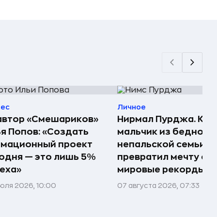
нес
Личное
автор «Смешариков»
Нирмал Пурджа. Как
я Попов: «Создать
мальчик из бедной
имационный проект
непальской семьи
одня — это лишь 5%
превратил мечту о г
еха»
мировые рекорды и 
юля 2026, 10:00
07 августа 2026, 07:33