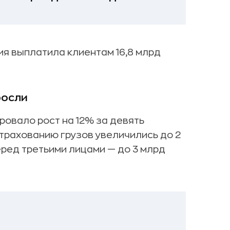
ия выплатила клиентам 16,8 млрд
росли
овало рост на 12% за девять
страхованию грузов увеличились до 2
еред третьими лицами — до 3 млрд