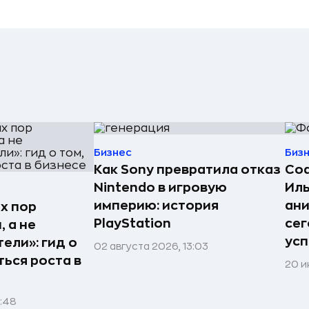
Бизнес
Биз
Как Sony превратила отказ
Со
Nintendo в игровую
Иль
империю: история
ан
х пор
PlayStation
сег
 а не
усп
ели»: гид о
02 августа 2026, 13:03
ться роста в
20 и
1:48