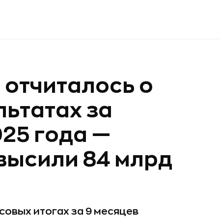
отчиталось о
ьтатах за
025 года —
высили 84 млрд
овых итогах за 9 месяцев