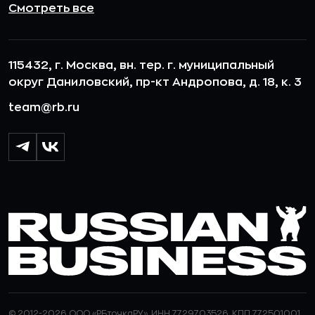
Смотреть все
115432, г. Москва, вн. тер. г. муниципальный
округ Даниловский, пр-кт Андропова, д. 18, к. 3
team@rb.ru
© 2012-2026 ООО «РБточкаРУ». ИНН 7729703526, КПП 772501001,