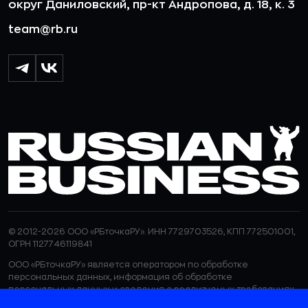
округ Даниловский, пр-кт Андропова, д. 18, к. 3
team@rb.ru
© 2012-2026 ООО «РБточкаРУ». ИНН 7729703526, КПП 772501001,
ОГРН 1127746119841
ООО «РБточкаРУ» является оператором по обработке
персональных данных, информация об обработке
персональных данных и сведения о реализуемых требованиях
к защите персональных данных отражены в
Политике в