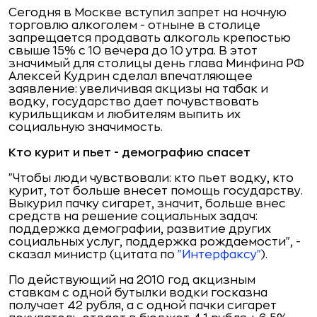
Сегодня в Москве вступил запрет на ночную
торговлю алкоголем - отныне в столице
запрещается продавать алкоголь крепостью
свыше 15% с 10 вечера до 10 утра. В этот
значимый для столицы день глава Минфина РФ
Алексей Кудрин сделал впечатляющее
заявление: увеличивая акцизы на табак и
водку, государство дает почувствовать
курильщикам и любителям выпить их
социальную значимость.
Кто курит и пьет - демографию спасет
"Чтобы люди чувствовали: кто пьет водку, кто
курит, тот больше внесет помощь государству.
Выкурил пачку сигарет, значит, больше внес
средств на решение социальных задач:
поддержка демографии, развитие других
социальных услуг, поддержка рождаемости", -
сказал министр (цитата по
"Интерфаксу"
).
По действующий на 2010 год акцизным
ставкам с одной бутылки водки госказна
получает 42 рубля, а с одной пачки сигарет