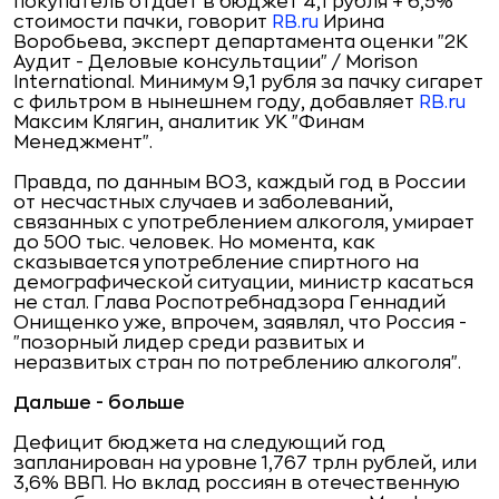
покупатель отдает в бюджет 4,1 рубля + 6,5%
стоимости пачки, говорит
RB.ru
Ирина
Воробьева, эксперт департамента оценки "2К
Аудит - Деловые консультации" / Morison
International. Минимум 9,1 рубля за пачку сигарет
с фильтром в нынешнем году, добавляет
RB.ru
Максим Клягин, аналитик УК "Финам
Менеджмент".
Правда, по данным ВОЗ, каждый год в России
от несчастных случаев и заболеваний,
связанных с употреблением алкоголя, умирает
до 500 тыс. человек. Но момента, как
сказывается употребление спиртного на
демографической ситуации, министр касаться
не стал. Глава Роспотребнадзора Геннадий
Онищенко уже, впрочем, заявлял, что Россия -
"позорный лидер среди развитых и
неразвитых стран по потреблению алкоголя".
Дальше - больше
Дефицит бюджета на следующий год
запланирован на уровне 1,767 трлн рублей, или
3,6% ВВП. Но вклад россиян в отечественную