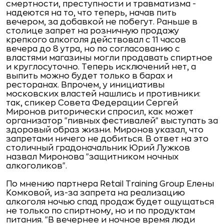
смертности, преступности и травматизма -
надеются на то, что теперь, начав пить
вечером, за добавкой не побегут. Раньше в
столице запрет на розничную продажу
крепкого алкоголя действовал с 11 часов
вечера до 8 утра, но по согласованию с
властями магазины могли продавать спиртное
и круглосуточно. Теперь исключений нет, а
выпить можно будет только в барах и
ресторанах. Впрочем, у инициативы
московских властей нашлись и противники:
так, спикер Совета Федерации Сергей
Миронов риторически спросил, как может
организатор "пивных фестивалей" выступать за
здоровый образ жизни. Миронов указал, что
запретами ничего не добиться. В ответ на это
столичный градоначальник Юрий Лужков
назвал Миронова "защитником ночных
алкоголиков".
По мнению партнера Retail Training Group Елены
Комковой, из-за запрета на реализацию
алкоголя ночью спад продаж будет ощущаться
не только по спиртному, но и по продуктам
питания. "В вечернее и ночное время люди