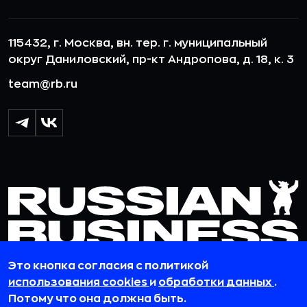
115432, г. Москва, вн. тер. г. муниципальный
округ Даниловский, пр-кт Андропова, д. 18, к. 3
team@rb.ru
Это кнопка согласия с политикой
использования cookies
и
обработки данных
.
© 2012-2026 ООО «РБточкаРУ». ИНН 7729703526, КПП 772501001,
Потому что она должна быть.
ОГРН 1127746119841