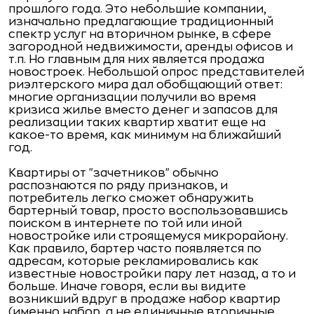
прошлого года. Это небольшие компании,
изначально предлагающие традиционный
спектр услуг на вторичном рынке, в сфере
загородной недвижимости, аренды офисов и
т.п. Но главным для них является продажа
новостроек. Небольшой опрос представителей
риэлтерского мира дал обобщающий ответ:
многие организации получили во время
кризиса жилье вместо денег и запасов для
реализации таких квартир хватит еще на
какое-то время, как минимум на ближайший
год.
Квартиры от "зачетников" обычно
распознаются по ряду признаков, и
потребитель легко сможет обнаружить
бартерный товар, просто воспользовавшись
поиском в интернете по той или иной
новостройке или строящемуся микрорайону.
Как правило, бартер часто появляется по
адресам, которые рекламировались как
известные новостройки пару лет назад, а то и
больше. Иначе говоря, если вы видите
возникший вдруг в продаже набор квартир
(именно набор, а не единичные вторичные