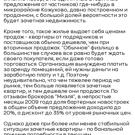
предложения от частников) где-нибудь в
микрорайоне Кожухово, давно построенном и
проданном, с большой долей вероятности это
будет зачетная недвижимость.
Кроме того, такое жилье выдает себя ценами
продаж - квартиры от подрядчиков и
поставщиков обычно дешевле, чем при
вторичных продажах. "Обычное" физлицо в
большинстве случаев все равно будет ждать
своего покупателя, если даже готово
торговаться. Организация вынуждена платить
за аренду помещений, ей нужны деньги на
заработную плату и т.д. Поэтому
неудивительно, что чем тяжелее период на
рынке, тем больше появляется зачетных
квартир, и тем дешевле они продаются. По
отзывам брокеров "Миэля", в непростые
месяцы 2009 года доля бартерных новостроек
в общем объеме предложения доходила до
20%, а дисконт до 35% от уровня рыночных цен.
Однако даже при более или менее стабильной
ситуации зачетные квартиры - по банальной
причине потребности в текущем