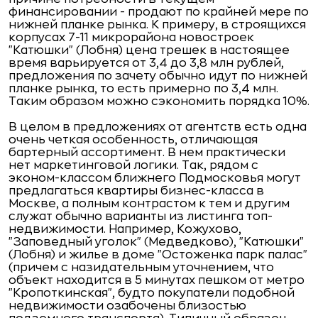
финансировании - продают по крайней мере по
нижней планке рынка. К примеру, в строящихся
корпусах 7-11 микрорайона новостроек
"Катюшки" (Лобня) цена трешек в настоящее
время варьируется от 3,4 до 3,8 млн рублей,
предложения по зачету обычно идут по нижней
планке рынка, то есть примерно по 3,4 млн.
Таким образом можно сэкономить порядка 10%.
В целом в предложениях от агентств есть одна
очень четкая особенность, отличающая
бартерный ассортимент. В нем практически
нет маркетинговой логики. Так, рядом с
эконом-классом ближнего Подмосковья могут
предлагаться квартиры бизнес-класса в
Москве, а полным контрастом к тем и другим
служат обычно варианты из листинга топ-
недвижимости. Например, Кожухово,
"Заповедный уголок" (Медведково), "Катюшки"
(Лобня) и жилье в доме "Остоженка парк палас"
(причем с назидательным уточнением, что
объект находится в 5 минутах пешком от метро
"Кропоткинская", будто покупатели подобной
недвижимости озабочены близостью