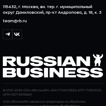
115432, г. Москва, вн. тер. г. муниципальный
округ Даниловский, пр-кт Андропова, д. 18, к. 3
team@rb.ru
© 2012-2026 ООО «РБточкаРУ». ИНН 7729703526, КПП 772501001,
ОГРН 1127746119841
ООО «РБточкаРУ» является оператором по обработке
персональных данных, информация об обработке