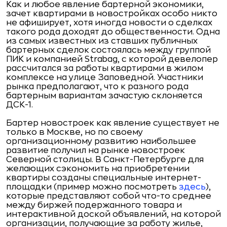
Как и любое явление бартерной экономики,
зачет квартирами в новостройках особо никто
не афиширует, хотя иногда новости о сделках
такого рода доходят до общественности. Одна
из самых известных из ставших публичных
бартерных сделок состоялась между группой
ПИК и компанией Strabag, с которой девелопер
рассчитался за работы квартирами в жилом
комплексе на улице Заповедной. Участники
рынка предполагают, что к разного рода
бартерным вариантам зачастую склоняется
ДСК-1.
Бартер новостроек как явление существует не
только в Москве, но по своему
организационному развитию наибольшее
развитие получил на рынке новостроек
Северной столицы. В Санкт-Петербурге для
желающих сэкономить на приобретении
квартиры созданы специальные интернет-
площадки (пример можно посмотреть
здесь
),
которые представляют собой что-то среднее
между биржей подержанного товара и
интерактивной доской объявлений, на которой
организации, получающие за работу жилье,