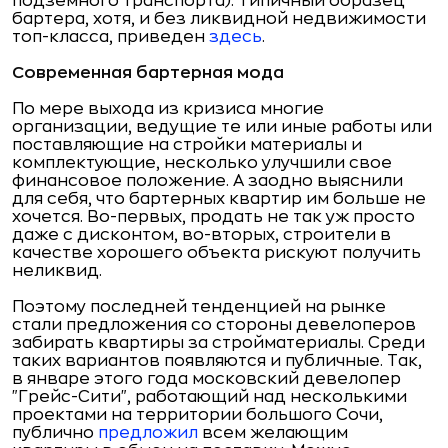
подземного транспорта). Типичный образец
бартера, хотя, и без ликвидной недвижимости
топ-класса, приведен
здесь
.
Современная бартерная мода
По мере выхода из кризиса многие
организации, ведущие те или иные работы или
поставляющие на стройки материалы и
комплектующие, несколько улучшили свое
финансовое положение. А заодно выяснили
для себя, что бартерных квартир им больше не
хочется. Во-первых, продать не так уж просто
даже с дисконтом, во-вторых, строители в
качестве хорошего объекта рискуют получить
неликвид.
Поэтому последней тенденцией на рынке
стали предложения со стороны девелоперов
забирать квартиры за стройматериалы. Среди
таких вариантов появляются и публичные. Так,
в январе этого года московский девелопер
"Грейс-Сити", работающий над несколькими
проектами на территории большого Сочи,
публично
предложил
всем желающим