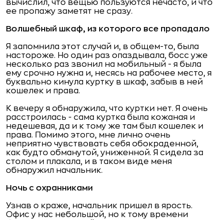
вычислил, что вещью пользуются нечасто, и что
ее пропажу заметят не сразу.
Волшебный шкаф, из которого все пропадало
Я запомнила этот случай и, в общем-то, была
настороже. Но один раз опаздывала, босс уже
несколько раз звонил на мобильный - я была
ему срочно нужна и, несясь на рабочее место, я
буквально кинула куртку в шкаф, забыв в ней
кошелек и права.
К вечеру я обнаружила, что куртки нет. Я очень
расстроилась - сама куртка была кожаная и
недешевая, да и к тому же там был кошелек и
права. Помимо этого, мне лично очень
неприятно чувствовать себя обокраденной,
как будто обманутой, униженной. Я сидела за
столом и плакала, и в таком виде меня
обнаружил начальник.
Ночь с охранниками
Узнав о краже, начальник пришел в ярость.
Офис у нас небольшой, но к тому времени