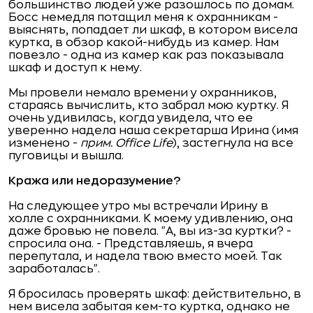
большинство людей уже разошлось по домам.
Босс немедля потащил меня к охранникам -
выяснять, попадает ли шкаф, в котором висела
куртка, в обзор какой-нибудь из камер. Нам
повезло - одна из камер как раз показывала
шкаф и доступ к нему.
Мы провели немало времени у охранников,
стараясь вычислить, кто забрал мою куртку. Я
очень удивилась, когда увидела, что ее
уверенно надела наша секретарша Ирина (имя
изменено -
прим.
Office Life
), застегнула на все
пуговицы и вышла.
Кража или недоразумение?
На следующее утро мы встречали Ирину в
холле с охранниками. К моему удивлению, она
даже бровью не повела. "А, вы из-за куртки? -
спросила она. - Представляешь, я вчера
перепутала, и надела твою вместо моей. Так
заработалась".
Я бросилась проверять шкаф: действительно, в
нем висела забытая кем-то куртка, однако не