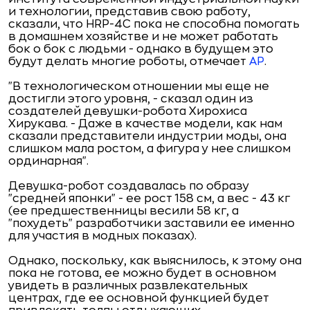
и технологии, представив свою работу,
сказали, что HRP-4C пока не способна помогать
в домашнем хозяйстве и не может работать
бок о бок с людьми - однако в будущем это
будут делать многие роботы, отмечает
АР
.
"В технологическом отношении мы еще не
достигли этого уровня, - сказал один из
создателей девушки-робота Хирохиса
Хирукава. - Даже в качестве модели, как нам
сказали представители индустрии моды, она
слишком мала ростом, а фигура
у нее слишком
ординарная".
Девушка-робот создавалась по образу
"средней японки" - ее рост 158 см, а вес - 43 кг
(ее предшественницы весили 58 кг, а
"похудеть" разработчики заставили ее именно
для участия в модных показах).
Однако,
поскольку, как выяснилось, к этому она
пока не готова, ее можно будет в основном
увидеть в различных развлекательных
центрах, где ее основной функцией будет