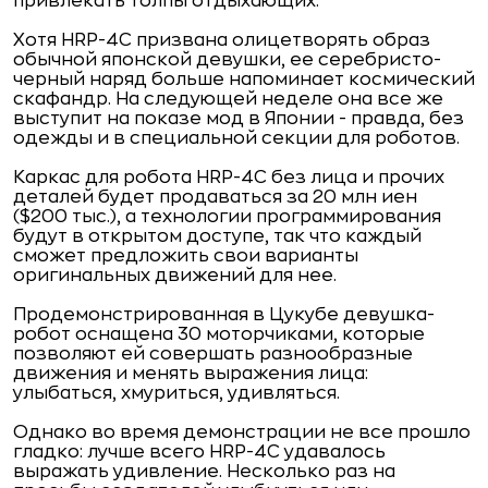
привлекать толпы отдыхающих.
Хотя HRP-4C призвана олицетворять образ
обычной японской девушки, ее серебристо-
черный наряд больше напоминает космический
скафандр. На следующей неделе она все же
выступит на показе мод в Японии
- правда, без
одежды и в специальной секции для роботов.
Каркас для робота HRP-4C без лица и прочих
деталей будет продаваться за 20 млн иен
($200 тыс.), а технологии программирования
будут в открытом доступе, так что
каждый
сможет предложить свои варианты
оригинальных движений для нее.
Продемонстрированная в Цукубе девушка-
робот оснащена 30 моторчиками, которые
позволяют ей совершать разнообразные
движения и менять выражения лица:
улыбаться, хмуриться, удивляться.
Однако во время демонстрации не все прошло
гладко: лучше всего HRP-4C удавалось
выражать удивление. Несколько раз на