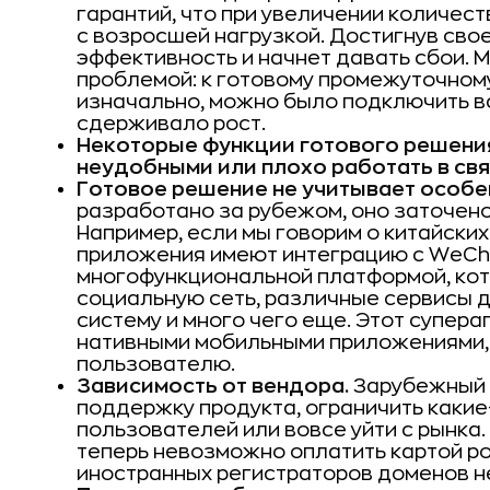
гарантий, что при увеличении количес
с возросшей нагрузкой. Достигнув сво
эффективность и начнет давать сбои. 
проблемой: к готовому промежуточном
изначально, можно было подключить вс
сдерживало рост.
Некоторые функции готового решения
неудобными или плохо работать в свя
Готовое решение не учитывает особе
разработано за рубежом, оно заточено
Например, если мы говорим о китайски
приложения имеют интеграцию с WeCha
многофункциональной платформой, кот
социальную сеть, различные сервисы д
систему и много чего еще. Этот супера
нативными мобильными приложениями,
пользователю.
Зависимость от вендора.
Зарубежный 
поддержку продукта, ограничить какие
пользователей или вовсе уйти с рынка.
теперь невозможно оплатить картой ро
иностранных регистраторов доменов не