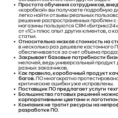
Простота обучения сотрудников, внед
«коробкой» вы получаете подробную д
легко найти отзывы реальных пользова
решение распространенных проблем с с
магазины пользуются CRM «Битрикс24
от «1С» плюс опыт других клиентов, о
статьи.
Относительно низкая стоимость на ст
в несколько раз дешевле кастомного 
обеспечивается за счет объема прода
Закрывает базовые потребности бизн
мелочей, ведь универсальный продукт
разных заказчиков.
К
ак правило, коробочный продукт кач
багов.
ПО многократно протестировано
критические ошибки уже исправлены.
Поставщик ПО предлагает услуги тех
Большинство готовых решений можн
корпоративными цветами и логотипом
Компания не тратит ресурсы на непр
разработке ПО
.