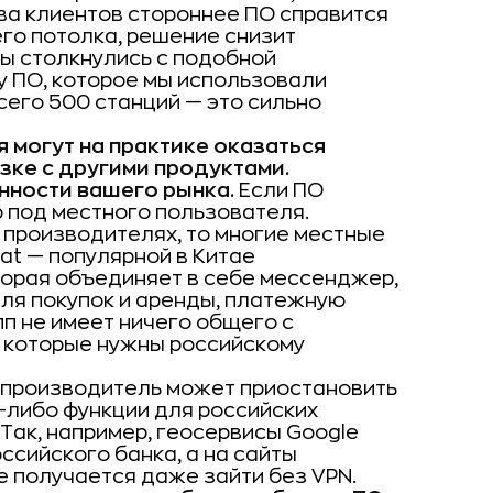
тва клиентов стороннее ПО справится
его потолка, решение снизит
Мы столкнулись с подобной
у ПО, которое мы использовали
его 500 станций — это сильно
 могут на практике оказаться
зке с другими продуктами.
нности вашего рынка.
Если ПО
 под местного пользователя.
х производителях, то многие местные
t — популярной в Китае
орая объединяет в себе мессенджер,
ля покупок и аренды, платежную
пп не имеет ничего общего с
 которые нужны российскому
производитель может приостановить
-либо функции для российских
 Так, например, геосервисы Google
ссийского банка, а на сайты
 получается даже зайти без VPN.