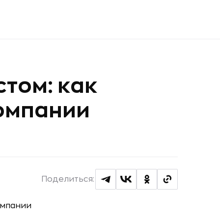
стом: как
компании
Поделиться: