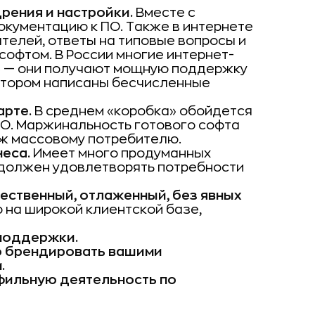
рения и настройки.
Вместе с
окументацию к ПО. Также в интернете
телей, ответы на типовые вопросы и
офтом. В России многие интернет-
» — они получают мощную поддержку
 котором написаны бесчисленные
арте.
В среднем «коробка» обойдется
ПО. Маржинальность готового софта
ж массовому потребителю.
еса.
Имеет много продуманных
 должен удовлетворять потребности
ественный, отлаженный, без явных
 на широкой клиентской базе,
поддержки.
о брендировать вашими
.
офильную деятельность по