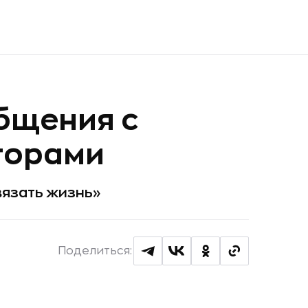
бщения с
торами
вязать жизнь»
Поделиться: