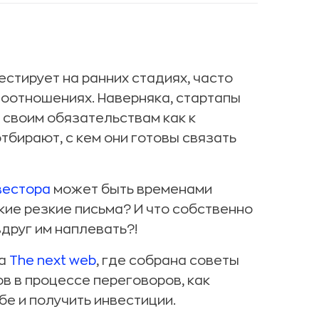
естирует на ранних стадиях, часто
оотношениях. Наверняка, стартапы
 своим обязательствам как к
отбирают, с кем они готовы связать
вестора
может быть временами
кие резкие письма? И что собственно
вдруг им наплевать?!
та
The next web
, где собрана советы
в в процессе переговоров, как
бе и получить инвестиции.