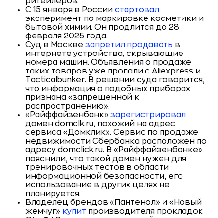
ритейлеров.
С 15 января в России
стартовал
эксперимент по маркировке косметики и
бытовой химии. Он продлится до 28
февраля 2025 года.
Суд в Москве
запретил продавать
в
интернете устройства, скрывающие
номера машин. Объявления о продаже
таких товаров уже пропали с Aliexpress и
Tacticalbunker. В решении суда говорится,
что информация о подобных приборах
признана «запрещенной к
распространению».
«Райффайзенбанк»
зарегистрировал
домен domclk.ru, похожий на адрес
сервиса «Домклик». Сервис по продаже
недвижимости Сбербанка расположен по
адресу domclick.ru. В «Райффайзенбанке»
пояснили, что такой домен нужен для
тренировочных тестов в области
информационной безопасности, его
использование в других целях не
планируется.
Владелец брендов «Пантенол» и «Новый
жемчуг»
купит
производителя прокладок