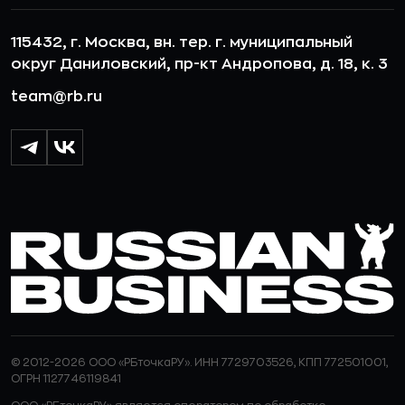
115432, г. Москва, вн. тер. г. муниципальный
округ Даниловский, пр-кт Андропова, д. 18, к. 3
team@rb.ru
© 2012-2026 ООО «РБточкаРУ». ИНН 7729703526, КПП 772501001,
ОГРН 1127746119841