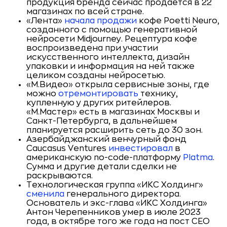
продукция бренда сейчас продается в 22
магазинах по всей стране.
«Лента»
начала продажи
кофе Poetti Neuro,
созданного с помощью генеративной
нейросети Midjourney. Рецептура кофе
воспроизведена при участии
искусственного интеллекта, дизайн
упаковки и информация на ней также
целиком созданы нейросетью.
«М.Видео» открыла сервисные зоны, где
можно
отремонтировать
технику,
купленную у других ритейлеров.
«М.Мастер» есть в магазинах Москвы и
Санкт-Петербурга, в дальнейшем
планируется расширить сеть до 30 зон.
Азербайджанский венчурный фонд
Caucasus Ventures
инвестировал
в
американскую no-code-платформу
Platma
.
Сумма и другие детали сделки не
раскрываются.
Технологическая группа «ИКС Холдинг»
сменила
генерального директора.
Основатель и экс-глава «ИКС Холдинга»
Антон Черепенников умер в июле 2023
года, в октябре того же года на пост CEO