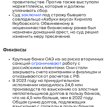
правительстве. Против также выступали
маркетплейсы, которые и должны
уплачивать сбор.
Суд
заключил
под стражу бывшего
совладельца «Азбуки вкуса» Кирилла
Якубовского. Обвиняемому в
мошенничестве бизнесмену ранее был
назначен домашний арест, но суд решил
изменить меру пресечения.
Финансы
Крупные банки ОАЭ из-за риска вторичных
санкций
ограничивают
работу с
российскими клиентами. Они стали
закрывать счета компаниям и физлицам и
отказываются от расчетов с РФ.
В 2023 году на принудительном
исполнении находилось 24,6 млн
производств по взысканию со злостных
неплательщиков долгов в пользу банков,
что на 4,5 млн больше, чем в 2022 году.
Общая сумма долгов, подлежащих
взысканию с граждан в пользу банков,