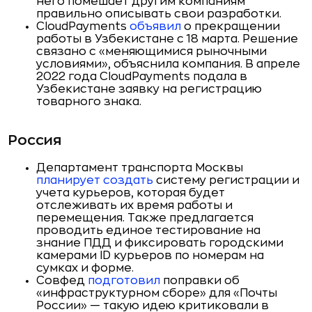
него помешает другим компаниям
правильно описывать свои разработки.
CloudPayments
объявил
о прекращении
работы в Узбекистане с 18 марта. Решение
связано с «меняющимися рыночными
условиями», объяснила компания. В апреле
2022 года CloudPayments подала в
Узбекистане заявку на регистрацию
товарного знака.
Россия
Департамент транспорта Москвы
планирует создать
систему регистрации и
учета курьеров, которая будет
отслеживать их время работы и
перемещения. Также предлагается
проводить единое тестирование на
знание ПДД и фиксировать городскими
камерами ID курьеров по номерам на
сумках и форме.
Совфед
подготовил
поправки об
«инфраструктурном сборе» для «Почты
России» — такую идею критиковали в