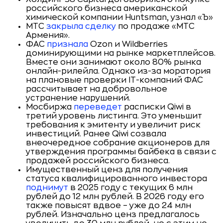
российского бизнеса американской
химической компании Huntsman, узнал «Ъ»
МТС
закрыла сделку
по продаже «МТС
Армения».
ФАС
признала
Ozon и Wildberries
доминирующими на рынке маркетплейсов.
Вместе они занимают около 80% рынка
онлайн-рилейла. Однако из-за моратория
на плановые проверки IT-компаний ФАС
рассчитывает на добровольное
устранение нарушений.
Мосбиржа
переведет
расписки Qiwi в
третий уровень листинга. Это уменьшит
требования к эмитенту и увеличит риск
инвестиций. Ранее Qiwi созвала
внеочередное собрание акционеров для
утверждения программы байбека в связи с
продажей российского бизнеса.
Имущественный ценз для получения
статуса квалифицированного инвестора
поднимут
в 2025 году с текущих 6 млн
рублей до 12 млн рублей. В 2026 году его
также повысят вдвое – уже до 24 млн
рублей. Изначально ценз предлагалось