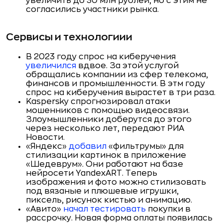
увеличить до 30 млн рублей, но с этим не
согласились участники рынка.
Сервисы и технологиии
В 2023 году спрос на киберучения
увеличился
вдвое. За этой услугой
обращались компании из сфер телекома,
финансов и промышленности. В этм году
спрос на киберучения вырастет в три раза.
Kaspersky спрогнозировал атаки
мошенников с помощью видеосвязи.
Злоумышленники доберутся до этого
через несколько лет, передают РИА
Новости.
«Яндекс»
добавил
«фильтрумы» для
стилизации картинок в приложение
«Шедеврум». Они работают на базе
нейросети YandexART. Теперь
изображения и фото можно стилизовать
под вязаные и плюшевые игрушки,
пиксель, рисунок кистью и анимацию.
«Авито»
начал тестировать
покупки в
рассрочку. Новая форма оплаты появилась