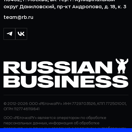
округ Даниловский, пр-кт Андропова, д. 18, к. 3
team@rb.ru
© 2012-2026 ООО «РБточкаРУ». ИНН 7729703526, КПП 772501001,
ОГРН 1127746119841
ООО «РБточкаРУ» является оператором по обработке
персональных данных, информация об обработке
персональных данных и сведения о реализуемых требованиях