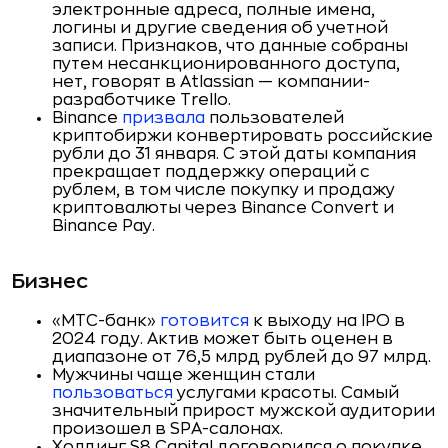
электронные адреса, полные имена,
логины и другие сведения об учетной
записи. Признаков, что данные собраны
путем несанкционированного доступа,
нет, говорят в Atlassian — компании-
разработчике Trello.
Binance
призвала
пользователей
криптобиржи конвертировать российские
рубли до 31 января. С этой даты компания
прекращает поддержку операций с
рублем, в том числе покупку и продажу
криптовалюты через Binance Convert и
Binance Pay.
Бизнес
«МТС-банк»
готовится
к выходу на IPO в
2024 году. Актив может быть оценен в
диапазоне от 76,5 млрд рублей до 97 млрд.
Мужчины чаще женщин стали
пользоваться
услугами красоты. Cамый
значительный прирост мужской аудитории
произошел в SPA-салонах.
Холдинг S8 Capital договорился о покупке