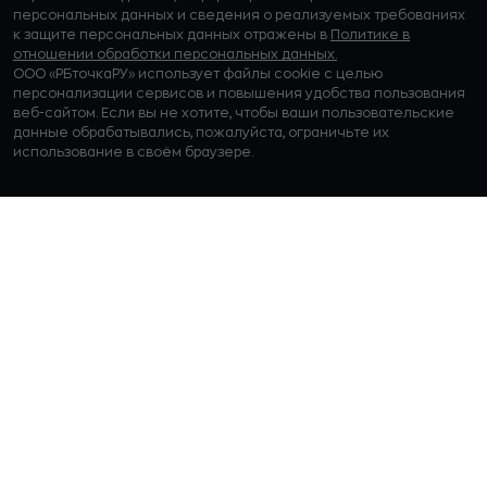
персональных данных и сведения о реализуемых требованиях
к защите персональных данных отражены в
Политике в
отношении обработки персональных данных.
ООО «РБточкаРУ» использует файлы cookie с целью
персонализации сервисов и повышения удобства пользования
веб-сайтом. Если вы не хотите, чтобы ваши пользовательские
данные обрабатывались, пожалуйста, ограничьте их
использование в своём браузере.