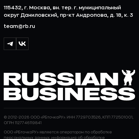
115432, г. Москва, вн. тер. г. муниципальный
округ Даниловский, пр-кт Андропова, д. 18, к. 3
team@rb.ru
© 2012-2026 ООО «РБточкаРУ». ИНН 7729703526, КПП 772501001,
ОГРН 1127746119841
ООО «РБточкаРУ» является оператором по обработке
персональных данных, информация об обработке