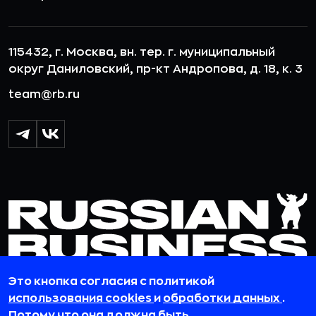
115432, г. Москва, вн. тер. г. муниципальный
округ Даниловский, пр-кт Андропова, д. 18, к. 3
team@rb.ru
Это кнопка согласия с политикой
использования cookies
и
обработки данных
.
© 2012-2026 ООО «РБточкаРУ». ИНН 7729703526, КПП 772501001,
Потому что она должна быть.
ОГРН 1127746119841