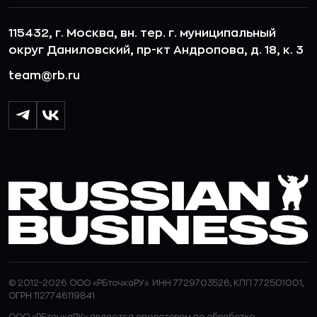
115432, г. Москва, вн. тер. г. муниципальный
округ Даниловский, пр-кт Андропова, д. 18, к. 3
team@rb.ru
© 2012-2026 ООО «РБточкаРУ». ИНН 7729703526, КПП 772501001,
ОГРН 1127746119841
ООО «РБточкаРУ» является оператором по обработке