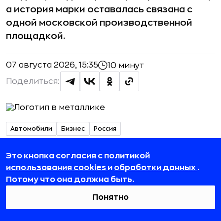
а история марки оставалась связана с
одной московской производственной
площадкой.
07 августа 2026, 15:35
10 минут
Поделиться:
Автомобили
Бизнес
Россия
Автор:
Это кнопка согласия с политикой
Анна Васянина
использования cookies
и
обработки данных
.
Потому что она должна быть.
За девяносто пять лет один и тот же
Понятно
завод в Текстильщиках как минимум