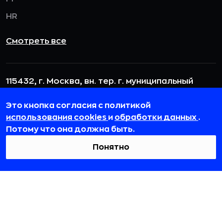
HR
Смотреть все
115432, г. Москва, вн. тер. г. муниципальный
округ Даниловский, пр-кт Андропова, д. 18, к. 3
Это кнопка согласия с политикой
team@rb.ru
использования cookies
и
обработки данных
.
Потому что она должна быть.
Понятно