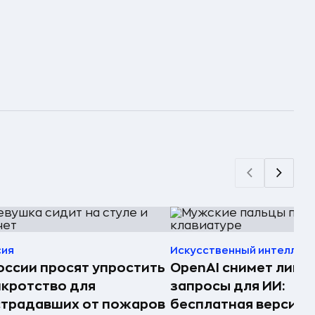
сия
Искусственный интеллек
оссии просят упростить
OpenAI снимет лими
кротство для
запросы для ИИ:
страдавших от пожаров
бесплатная версия