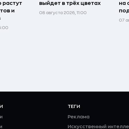
о растут
выйдет в трёх цветах
на 
тов и
под
08 августа 2026, 11:00
в
07 а
5:00
И
ТЕГИ
и
Реклама
и
Искусственный интелле