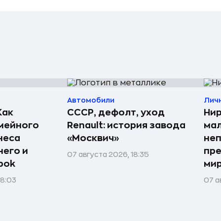
Автомобили
Лич
Как
СССР, дефолт, уход
Нир
мейного
Renault: история завода
мал
неса
«Москвич»
неп
него и
пре
07 августа 2026, 18:35
bok
мир
08:03
07 а