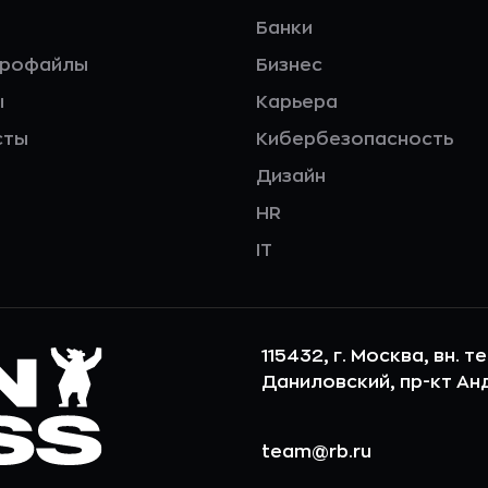
Банки
профайлы
Бизнес
ы
Карьера
сты
Кибербезопасность
Дизайн
HR
IT
115432, г. Москва, вн. т
Даниловский, пр-кт Андр
team@rb.ru