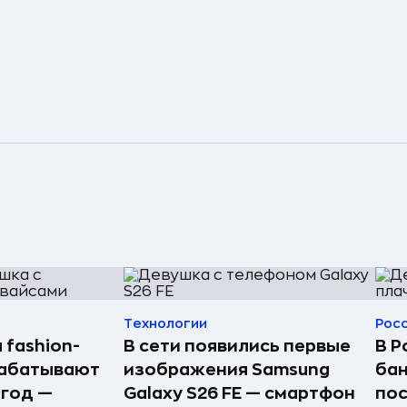
Технологии
Рос
 fashion-
В сети появились первые
В Р
рабатывают
изображения Samsung
бан
 год —
Galaxy S26 FE — смартфон
по