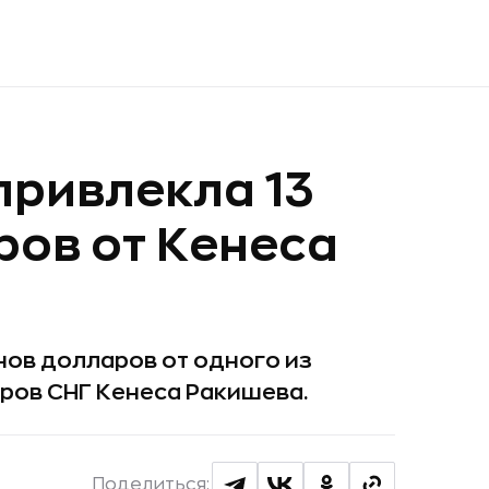
 привлекла 13
ов от Кенеса
онов долларов от одного из
ров СНГ Кенеса Ракишева.
Поделиться: