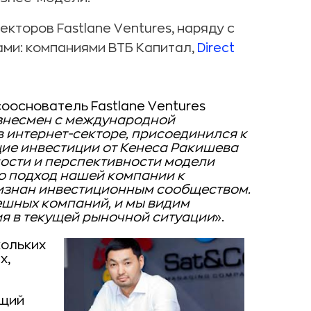
кторов Fastlane Ventures, наряду с
ми: компаниями ВТБ Капитал,
Direct
сооснователь Fastlane Ventures
изнесмен с международной
в интернет-секторе, присоединился к
ущие инвестиции от Кенеса Ракишева
ости и перспективности модели
что подход нашей компании к
ризнан инвестиционным сообществом.
ешных компаний, и мы видим
я в текущей рыночной ситуации
».
кольких
х,
ущий