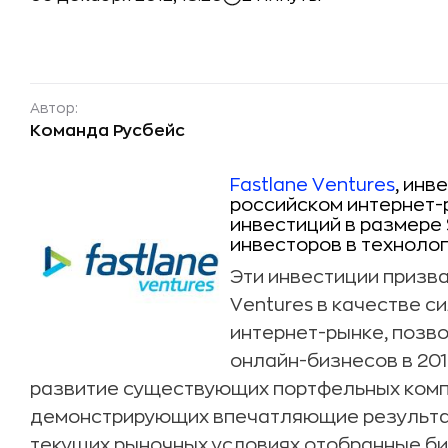
Автор:
Команда Русбейс
Fastlane Ventures
, инв
российском интернет-
инвестиций в размере 
инвесторов в техноло
Эти инвестиции призва
Ventures в качестве с
интернет-рынке, позв
онлайн-бизнесов в 201
развитие существующих портфельных компа
демонстрирующих впечатляющие результат
текущих рыночных условиях отобранные б