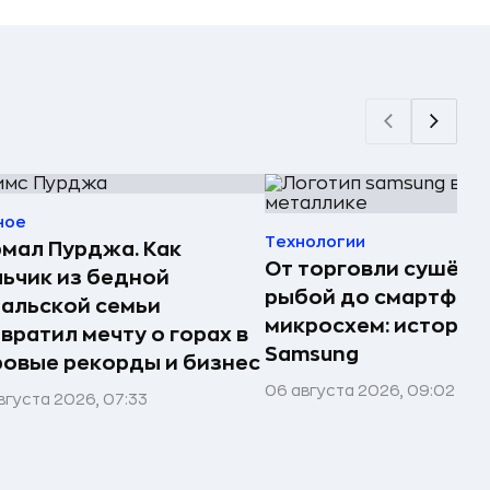
ное
Технологии
мал Пурджа. Как
От торговли сушёно
ьчик из бедной
рыбой до смартфоно
альской семьи
микросхем: история
вратил мечту о горах в
Samsung
овые рекорды и бизнес
06 августа 2026, 09:02
вгуста 2026, 07:33