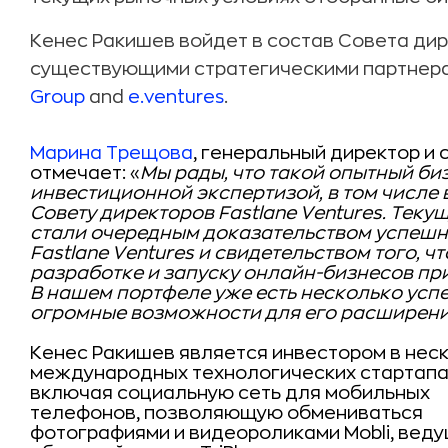
Кенес Ракишев войдет в состав Совета дире
существующими стратегическими партнера
Group
and
e.ventures
.
Марина Трещова
, генеральный директор и 
отмечает: «
Мы рады, что такой опытный б
инвестиционной экспертизой, в том числе 
Совету директоров Fastlane Ventures. Тек
стали очередным доказательством успешн
Fastlane Ventures и свидетельством того, 
разработке и запуску онлайн-бизнесов п
В нашем портфеле уже есть несколько усп
огромные возможности для его расширени
Кенес Ракишев является инвестором в нес
международных технологических стартапа
включая социальную сеть для мобильных
телефонов, позволяющую обмениваться
фотографиями и видеороликами Mobli, вед