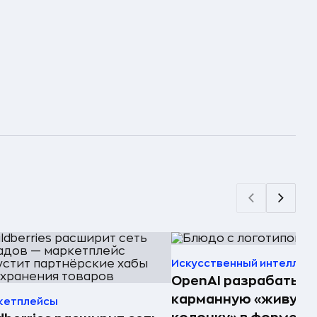
Искусственный интеллек
OpenAI разрабатыв
карманную «живую
кетплейсы