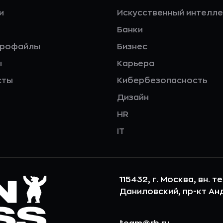
и
Искусственный интелле
Банки
профайлы
Бизнес
ы
Карьера
сты
Кибербезопасность
Дизайн
HR
IT
115432, г. Москва, вн. т
Даниловский, пр-кт Андр