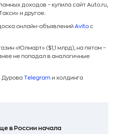
амных доходов – купила сайт Auto.ru,
Такси» и другое.
 доска онлайн-объявлений
Avito
с
зин «Юлмарт» ($1,1 млрд), на пятом –
ранее не попадал в аналогичные
а Дурова
Telegram
и холдинга
ще в России начала