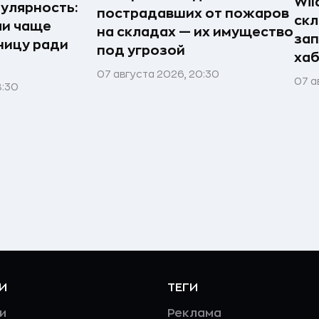
Wil
улярность:
пострадавших от пожаров
скл
ли чаще
на складах — их имущество
зап
ницу ради
под угрозой
хаб
07 августа 2026, 20:30
07 а
8:30
И
ТЕГИ
и
Реклама