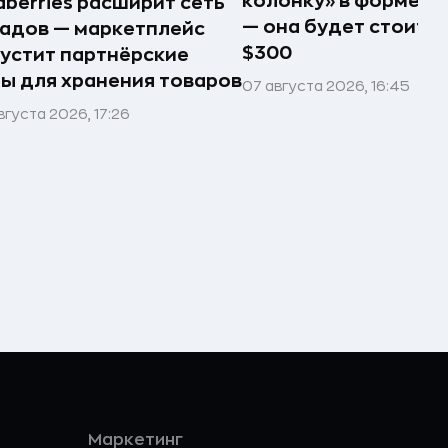
колонку» в форме п
dberries расширит сеть
— она будет стоить 
адов — маркетплейс
$300
устит партнёрские
ы для хранения товаров
07 августа 2026, 16:45
вгуста 2026, 17:26
Маркетинг