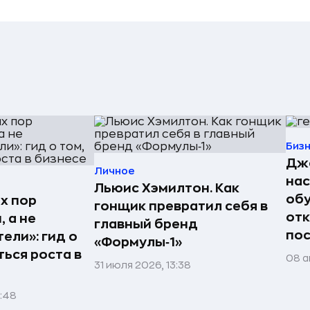
Биз
Джо
Личное
нас
Льюис Хэмилтон. Как
обу
х пор
гонщик превратил себя в
отк
 а не
главный бренд
пос
ели»: гид о
«Формулы‑1»
ться роста в
08 а
31 июля 2026, 13:38
1:48