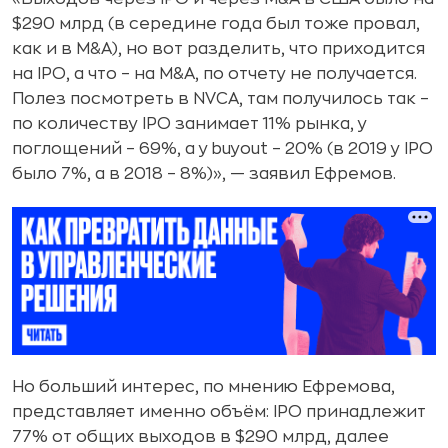
$290 млрд (в середине года был тоже провал,
как и в M&A), но вот разделить, что приходится
на IPO, а что – на M&A, по отчету не получается.
Полез посмотреть в NVCA, там получилось так –
по количеству IPO занимает 11% рынка, у
поглощений – 69%, а у buyout – 20% (в 2019 у IPO
было 7%, а в 2018 – 8%)», — заявил Ефремов.
Но больший интерес, по мнению Ефремова,
представляет именно объём: IPO принадлежит
77% от общих выходов в $290 млрд, далее