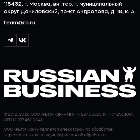
115432, г. Москва, вн. тер. г. муниципальный
округ Даниловский, пр-кт Андропова, д. 18, к. 3
team@rb.ru
© 2012-2026 ООО «РБточкаРУ». ИНН 7729703526, КПП 772501001,
ОГРН 1127746119841
ООО «РБточкаРУ» является оператором по обработке
персональных данных, информация об обработке