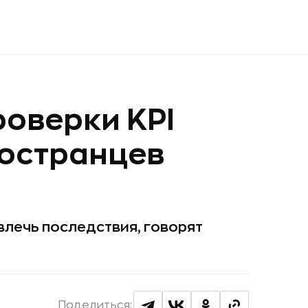
роверки KPI
ностранцев
лечь последствия, говорят
Поделиться: