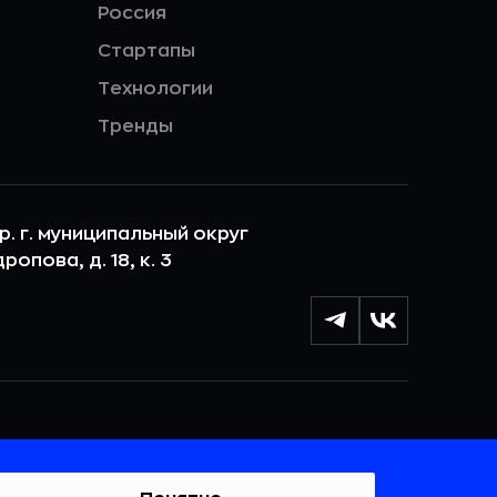
Россия
Стартапы
Технологии
Тренды
ер. г. муниципальный округ
опова, д. 18, к. 3
лы cookie с целью персонализации сервисов и
 веб-сайтом. Если вы не хотите, чтобы ваши
тывались, пожалуйста, ограничьте их использование в