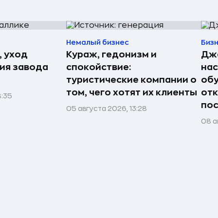
Немалый бизнес
Биз
, уход
Кураж, гедонизм и
Джо
рия завода
спокойствие:
нас
туристические компании о
обу
том, чего хотят их клиенты
отк
8:35
пос
05 августа 2026, 13:28
08 а