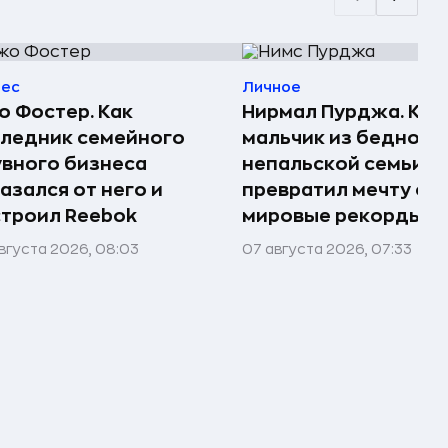
нес
Личное
 Фостер. Как
Нирмал Пурджа. Как
ледник семейного
мальчик из бедной
вного бизнеса
непальской семьи
азался от него и
превратил мечту о г
троил Reebok
мировые рекорды и 
вгуста 2026, 08:03
07 августа 2026, 07:33