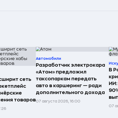
Автомобили
Иск
Разработчик электрокара
В Р
«Атом» предложил
кри
таксопаркам передать
асширит сеть
ИИ:
авто в каршеринг — ради
ркетплейс
90%
дополнительного дохода
тнёрские
вы
нения товаров
07 августа 2026, 16:00
07 а
7:26