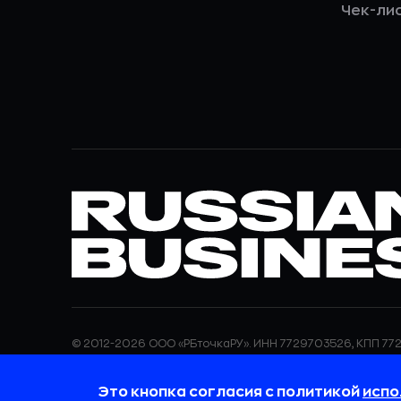
Чек-ли
© 2012-2026 ООО «РБточкаРУ». ИНН 7729703526, КПП 772
ООО «РБточкаРУ» является оператором по обработке п
информация об обработке персональных данных и све
Это кнопка согласия с политикой
испо
требованиях к защите персональных данных отражены