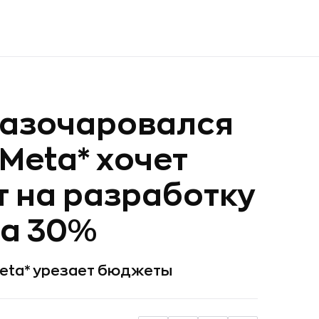
разочаровался
Meta* хочет
 на разработку
на 30%
Meta* урезает бюджеты