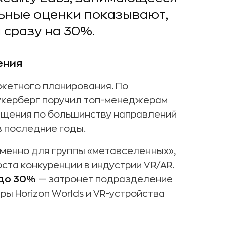
ьные оценки показывают,
сразу на 30%.
ения
жетного планирования. По
укерберг поручил топ-менеджерам
ащения по большинству направлений
в последние годы.
менно для группы «метавселенных»,
ста конкуренции в индустрии VR/AR.
до 30%
— затронет подразделение
ы Horizon Worlds и VR-устройства