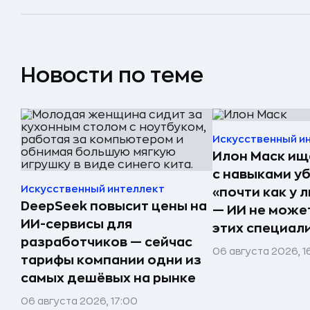
Новости по теме
Искусственный и
Илон Маск ищ
с навыками у
Искусственный интеллект
«почти как у 
DeepSeek повысит цены на
— ИИ не може
ИИ-сервисы для
этих специал
разработчиков — сейчас
06 августа 2026, 1
тарифы компании одни из
самых дешёвых на рынке
06 августа 2026, 17:00