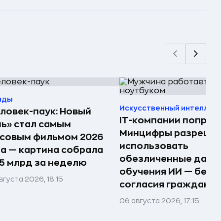
нды
Искусственный интеллек
ловек-паук: Новый
IT-компании попрос
ь» стал самым
Минцифры разреши
совым фильмом 2026
использовать
а — картина собрала
обезличенные данн
15 млрд за неделю
обучения ИИ — без
вгуста 2026, 18:15
согласия граждан
06 августа 2026, 17:15