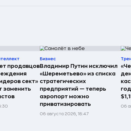
нтеллект
Бизнес
Тре
ет продавцов
Владимир Путин исключил
«Че
беждения
«Шереметьево» из списка
ден
лидеров сект»
стратегических
кас
т заменить
предприятий — теперь
год
истов
аэропорт можно
$1,
приватизировать
6:30
06 а
06 августа 2026, 18:47