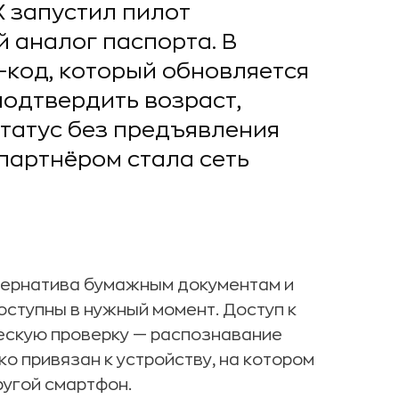
 запустил пилот
й аналог паспорта. В
-код, который обновляется
подтвердить возраст,
татус без предъявления
партнёром стала сеть
тернатива бумажным документам и
ступны в нужный момент. Доступ к
ескую проверку — распознавание
о привязан к устройству, на котором
ругой смартфон.