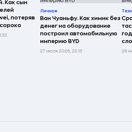
. Как сын
телей
Личное
Тех
ei, потеряв
Ван Чуаньфу. Как химик без
Сра
 сорока
денег на оборудование
тас
построил автомобильную
год
1:32
империю BYD
сл
27 июля 2026, 22:13
26 и