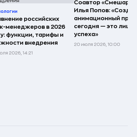
Соавтор «Смешарик
Илья Попов: «Созда
нологии
анимационный прое
внение российских
сегодня — это лишь
к-менеджеров в 2026
успеха»
у: функции, тарифы и
ожности внедрения
20 июля 2026, 10:00
юля 2026, 14:21