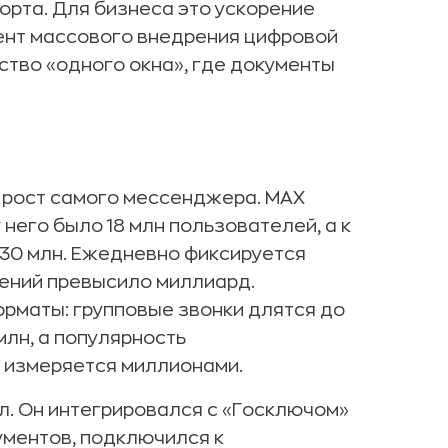
орта. Для бизнеса это ускорение
ент массового внедрения цифровой
ство «одного окна», где документы
й рост самого мессенджера. MAX
 него было 18 млн пользователей, а к
30 млн. Ежедневно фиксируется
щений превысило миллиард.
рматы: групповые звонки длятся до
млн, а популярность
 измеряется миллионами.
. Он интегрировался с «Госключом»
ментов, подключился к