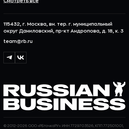
Смотреть все
115432, г. Москва, вн. тер. г. муниципальный
округ Даниловский, пр-кт Андропова, д. 18, к. 3
team@rb.ru
© 2012-2026 ООО «РБточкаРУ». ИНН 7729703526, КПП 772501001,