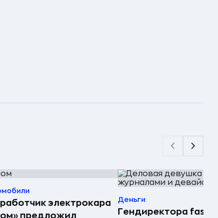
омобили
Деньги
работчик электрокара
Гендиректора fashi
том» предложил