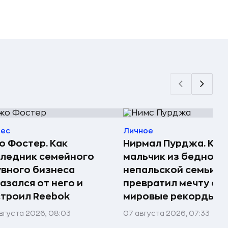
нес
Личное
 Фостер. Как
Нирмал Пурджа. Как
ледник семейного
мальчик из бедной
вного бизнеса
непальской семьи
азался от него и
превратил мечту о г
троил Reebok
мировые рекорды и 
вгуста 2026, 08:03
07 августа 2026, 07:33