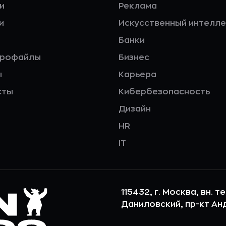
и
Реклама
и
Искусственный интелле
Банки
профайлы
Бизнес
ы
Карьера
сты
Кибербезопасность
Дизайн
HR
IT
115432, г. Москва, вн. т
Даниловский, пр-кт Андр