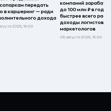
компаний зарабаты
сопаркам передать
до 100 млн ₽ в год —
о в каршеринг — ради
быстрее всего раст
полнительного дохода
доходы логистов и
вгуста 2026, 16:00
маркетологов
08 августа 2026, 15:00