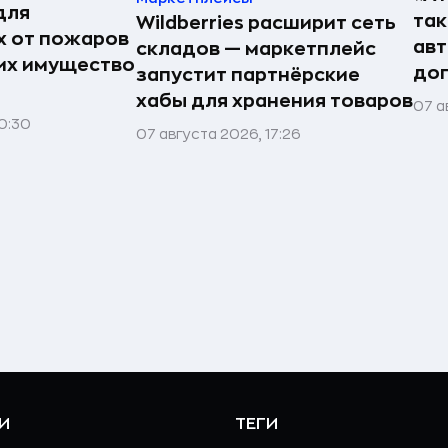
для
так
Wildberries расширит сеть
 от пожаров
авт
складов — маркетплейс
 их имущество
до
запустит партнёрские
хабы для хранения товаров
07 а
0:30
07 августа 2026, 17:26
И
ТЕГИ