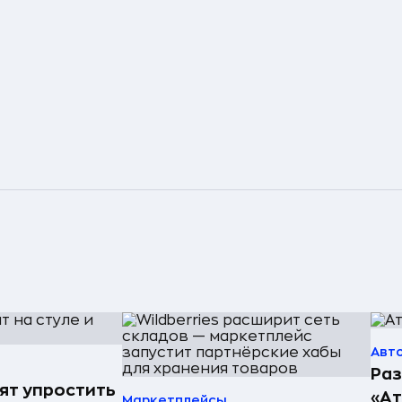
Авт
Раз
ят упростить
«А
Маркетплейсы