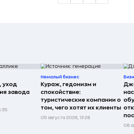
Немалый бизнес
Биз
, уход
Кураж, гедонизм и
Джо
рия завода
спокойствие:
нас
туристические компании о
обу
том, чего хотят их клиенты
отк
8:35
пос
05 августа 2026, 13:28
08 а