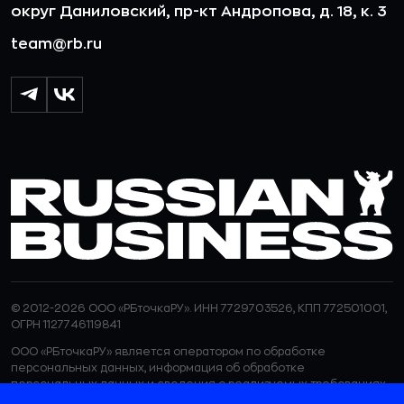
округ Даниловский, пр-кт Андропова, д. 18, к. 3
team@rb.ru
© 2012-2026 ООО «РБточкаРУ». ИНН 7729703526, КПП 772501001,
ОГРН 1127746119841
ООО «РБточкаРУ» является оператором по обработке
персональных данных, информация об обработке
персональных данных и сведения о реализуемых требованиях
к защите персональных данных отражены в
Политике в