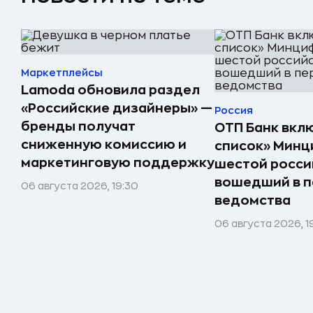
Маркетплейсы
Lamoda обновила раздел
«Российские дизайнеры» —
Россия
бренды получат
ОТП Банк вкл
сниженную комиссию и
список» Минц
маркетинговую поддержку
шестой росси
вошедший в п
06 августа 2026, 19:30
ведомства
06 августа 2026, 19