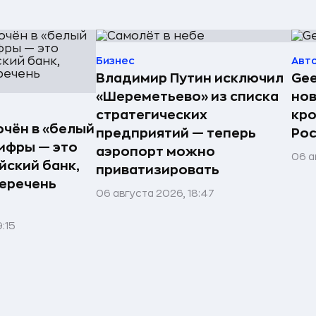
Бизнес
Авт
Владимир Путин исключил
Gee
«Шереметьево» из списка
но
стратегических
кро
ючён в «белый
предприятий — теперь
Рос
ифры — это
аэропорт можно
06 а
йский банк,
приватизировать
еречень
06 августа 2026, 18:47
:15