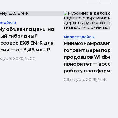
омобили
ly объявила цены на
вый гибридный
Маркетплейсы
ссовер EX5 EM-R для
Минэкономразвития
сии — от 3,46 млн ₽
готовит меры подд
продавцов Wildberri
вгуста 2026, 18:00
приоритет — восста
работу платформы
06 августа 2026, 17:43