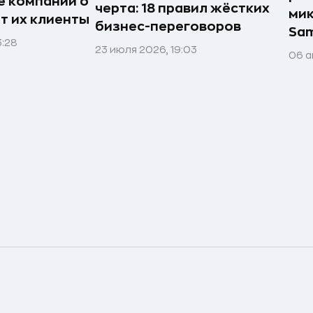
е компании о
черта: 18 правил жёстких
мик
ят их клиенты
бизнес-переговоров
Sa
3:28
23 июля 2026, 19:03
06 а