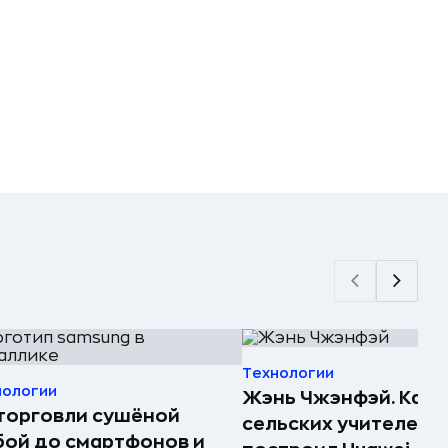
Технологии
нологии
Жэнь Чжэнфэй. Как 
торговли сушёной
сельских учителей
ой до смартфонов и