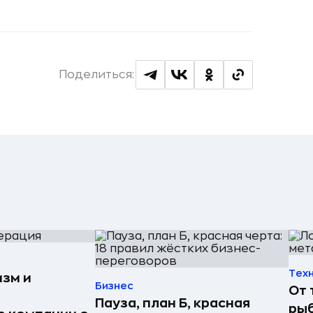
Поделиться:
Тех
изм и
Бизнес
От 
Пауза, план Б, красная
рыб