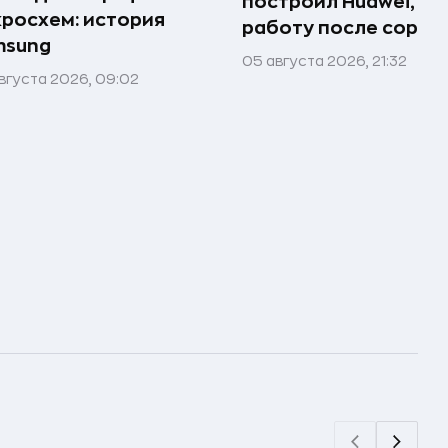
построил Huawei, по
росхем: история
работу после сорок
msung
05 августа 2026, 21:32
вгуста 2026, 09:02