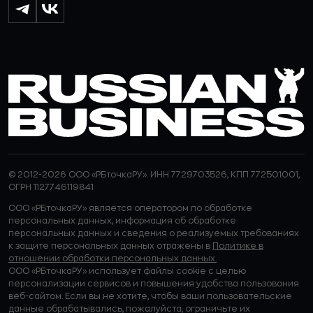
© 2012-2026 ООО «РБточкаРУ». ИНН 7729703526, КПП 772501001,
ОГРН 1127746119841
ООО «РБточкаРУ» является оператором по обработке
персональных данных, информация об обработке
персональных данных и сведения о реализуемых требованиях
к защите персональных данных отражены в
Политике в
отношении обработки персональных данных.
ООО «РБточкаРУ» использует файлы cookie с целью
персонализации сервисов и повышения удобства пользования
веб-сайтом. Если вы не хотите, чтобы ваши пользовательские
данные обрабатывались, пожалуйста, ограничьте их