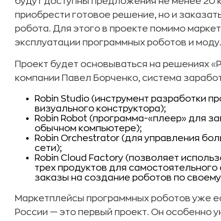
будут доступны предложения не менее 20 
приобрести готовое решение, но и заказат
робота. Для этого в проекте помимо марке
эксплуатации программных роботов и моду
Проект будет основываться на решениях «Р
компании Павел Борченко, система заработ
Robin Studio (инструмент разработки 
визуального конструктора);
Robin Robot (программа-«плеер» для з
обычном компьютере);
Robin Orchestrator (для управления б
сети);
Robin Cloud Factory (позволяет испол
трех продуктов для самостоятельного
заказы на создание роботов по своему
Маркетплейсы программных роботов уже ес
России — это первый проект. Он особенно ун