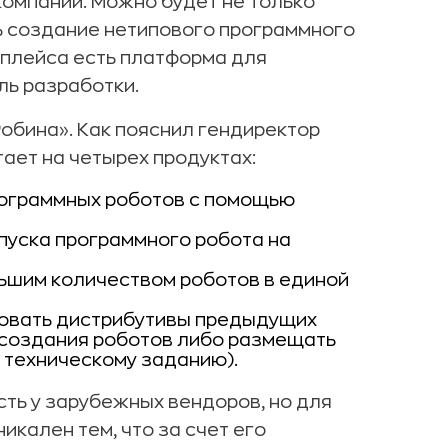
компаний. Можно будет не только
ь создание нетипового программного
тплейса есть платформа для
ль разработки.
обина». Как пояснил гендиректор
ает на четырех продуктах:
программных роботов с помощью
апуска программного робота на
ольшим количеством роботов в единой
ьзовать дистрибутивы предыдущих
 создания роботов либо размещать
 техническому заданию).
ть у зарубежных вендоров, но для
икален тем, что за счет его