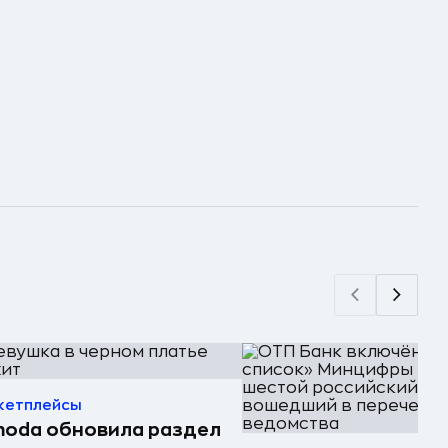
кетплейсы
oda обновила раздел