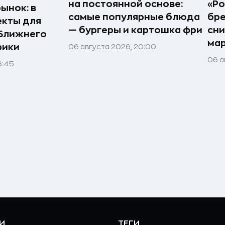
на постоянной основе:
«Ро
ынок: в
самые популярные блюда
бр
екты для
— бургеры и картошка фри
сн
 Ближнего
ма
рики
06 августа 2026, 20:00
06 а
6:45
И
ТЕГИ