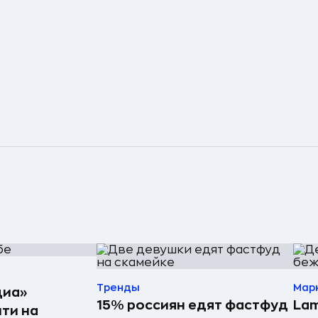
Тренды
Мар
диа»
15% россиян едят фастфуд
Lam
ти на