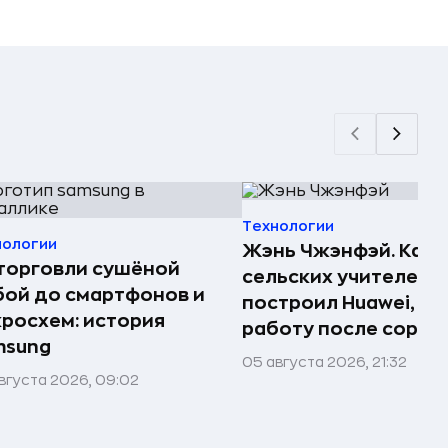
Технологии
нологии
Жэнь Чжэнфэй. Как 
торговли сушёной
сельских учителей
ой до смартфонов и
построил Huawei, по
росхем: история
работу после сорок
msung
05 августа 2026, 21:32
вгуста 2026, 09:02