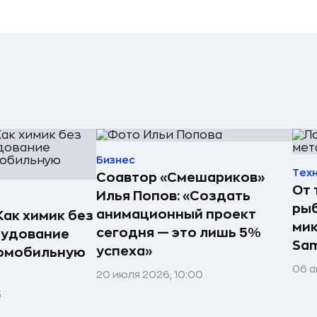
Бизнес
Тех
Соавтор «Смешариков»
От 
Илья Попов: «Создать
рыб
анимационный проект
Как химик без
мик
сегодня — это лишь 5%
рудование
Sa
успеха»
томобильную
06 а
20 июля 2026, 10:00
3