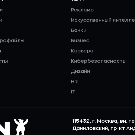
и
Реклама
и
Искусственный интелле
Банки
профайлы
Бизнес
ы
Карьера
сты
Кибербезопасность
Дизайн
HR
IT
115432, г. Москва, вн. т
Даниловский, пр-кт Андр