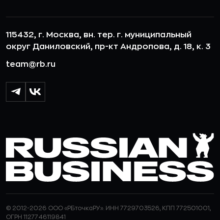
115432, г. Москва, вн. тер. г. муниципальный
округ Даниловский, пр-кт Андропова, д. 18, к. 3
team@rb.ru
© 2012-2026 ООО «РБточкаРУ». ИНН 7729703526, КПП 772501001,
ОГРН 1127746119841