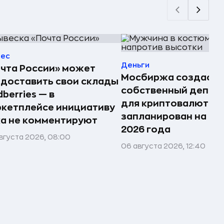
нес
Деньги
чта России» может
Мосбиржа создаст
доставить свои склады
собственный депоз
dberries — в
для криптовалют — 
кетплейсе инициативу
запланирован на ко
а не комментируют
2026 года
вгуста 2026, 08:00
06 августа 2026, 12:40