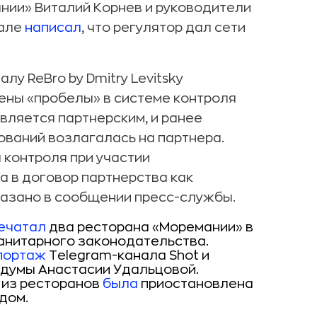
нии» Виталий Корнев и руководители
нале
написал
, что регулятор дал сети
у ReBro by Dmitry Levitsky
лены «пробелы» в системе контроля
вляется партнерским, и ранее
ований возлагалась на партнера.
 контроля при участии
а в договор партнерства как
казано в сообщении пресс-службы.
ечатал
два ресторана «Моремании» в
анитарного законодательства.
портаж
Telegram-канала Shot и
думы Анастасии Удальцовой.
 из ресторанов
была
приостановлена
дом.