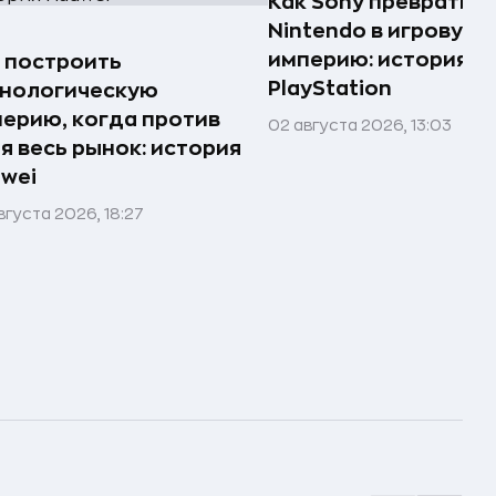
Как Sony превратила
Nintendo в игровую
империю: история
 построить
PlayStation
хнологическую
ерию, когда против
02 августа 2026, 13:03
я весь рынок: история
wei
вгуста 2026, 18:27