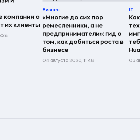
изм и
Бизнес
IT
е компании о
«Многие до сих пор
Как
ят их клиенты
ремесленники, а не
те
предприниматели»: гид о
имп
3:28
том, как добиться роста в
теб
бизнесе
Hua
04 августа 2026, 11:48
03 а