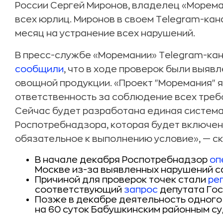
России Сергей Миронов, владелец «Морема
всех юрлиц. Миронов в своем Telegram-ка
месяц на устранение всех нарушений.
В пресс-службе «Моремании» Telegram-канал
сообщили
, что в ходе проверок были выяв
овощной продукции. «Проект "Моремания" я
ответственность за соблюдение всех треб
Сейчас будет разработана единая система
Роспотребнадзора, которая будет включен
обязательное к выполнению условие», — с
В начале декабря Роспотребнадзор
оп
Москве из-за выявленных нарушений с
Причиной для проверок точек стали
ре
соответствующий
запрос
депутата Гос
Позже в декабре деятельность одного
на 60 суток Бабушкинским районным су