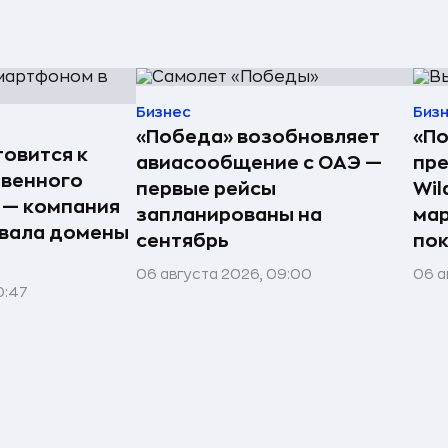
Бизнес
Биз
«Победа» возобновляет
«По
товится к
авиасообщение с ОАЭ —
пре
твенного
первые рейсы
Wil
 — компания
запланированы на
мар
вала домены
сентябрь
пок
06 августа 2026, 09:00
06 а
0:47