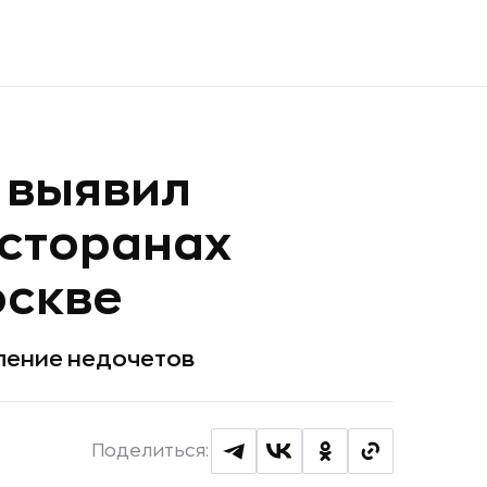
 выявил
есторанах
оскве
ление недочетов
Поделиться: