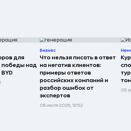
Бизнес
Нем
оров для
Что нельзя писать в ответ
Кур
 победы над
на негатив клиентов:
спо
я BYD
примеры ответов
тур
российских компаний и
том
2
разбор ошибок от
05 а
экспертов
08 июля 2026, 19:52