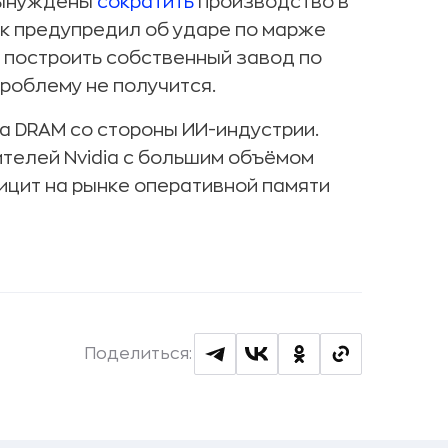
 вынуждены
сократить
производство в
ук предупредил об ударе по марже
ет построить собственный завод по
проблему не получится.
на DRAM со стороны ИИ-индустрии.
ителей Nvidia с большим объёмом
ицит на рынке оперативной памяти
Поделиться: