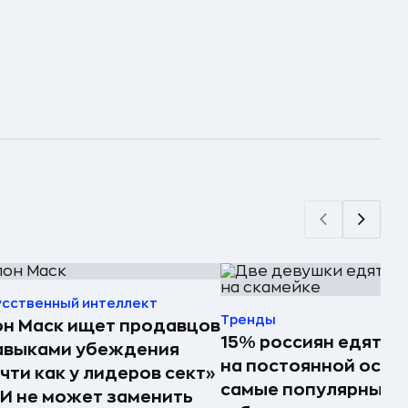
усственный интеллект
Тренды
н Маск ищет продавцов
15% россиян едят ф
авыками убеждения
на постоянной осно
чти как у лидеров сект»
самые популярные 
И не может заменить