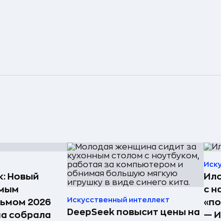
Иск
к: Новый
Ило
амым
с н
Искусственный интеллект
ьмом 2026
«по
DeepSeek повысит цены на
на собрала
— И