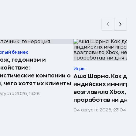
алый бизнес
аж, гедонизм и
койствие:
Игры
истические компании о
Аша Шарма. Как доч
, чего хотят их клиенты
индийских иммигра
возглавила Xbox, не
вгуста 2026, 13:28
проработав ни дня в
04 августа 2026, 23:04