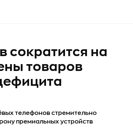
 сократится на
цены товаров
 дефицита
шёвых телефонов стремительно
орону премиальных устройств