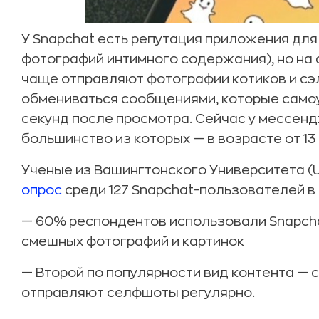
У Snapchat есть репутация приложения для
фотографий интимного содержания), но на
чаще отправляют фотографии котиков и сэ
обмениваться сообщениями, которые само
секунд после просмотра. Сейчас у мессен
большинство из которых — в возрасте от 13 
Ученые из Вашингтонского Университета (Un
опрос
среди 127 Snapchat-пользователей в в
— 60% респондентов использовали Snapcha
смешных фотографий и картинок
— Второй по популярности вид контента —
отправляют селфшоты регулярно.