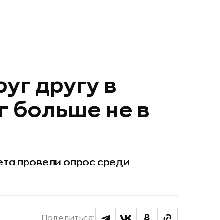
уг другу в
г больше не в
ета провели опрос среди
Поделиться: