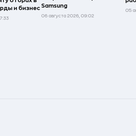
ту о горах в
раб
Samsung
рды и бизнес
05 а
06 августа 2026, 09:02
7:33