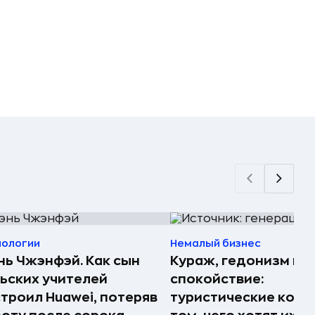
нологии
Немалый бизнес
ь Чжэнфэй. Как сын
Кураж, гедонизм и
ьских учителей
спокойствие:
троил Huawei, потеряв
туристические комп