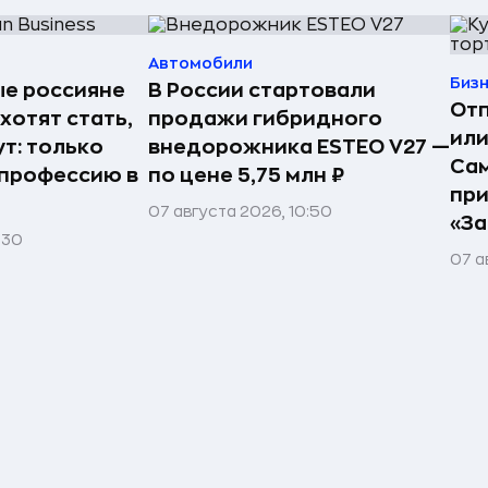
Автомобили
Биз
е россияне
В России стартовали
Отп
 хотят стать,
продажи гибридного
или
т: только
внедорожника ESTEO V27 —
Сам
профессию в
по цене 5,75 млн ₽
пр
07 августа 2026, 10:50
«За
:30
07 а