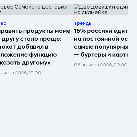
нес
Тренды
равить продукты маме
15% россиян едят ф
 другу стало проще:
на постоянной осно
окат добавил в
самые популярные 
иложение функцию
— бургеры и картош
казать другому»
06 августа 2026, 20:00
вгуста 2026, 10:00