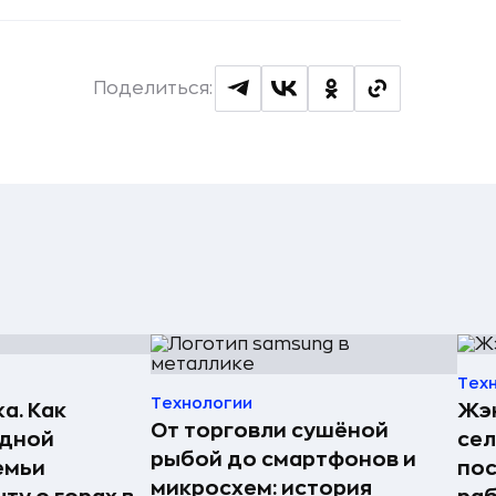
Поделиться:
Тех
Технологии
а. Как
Жэн
От торговли сушёной
едной
сел
рыбой до смартфонов и
емьи
пос
микросхем: история