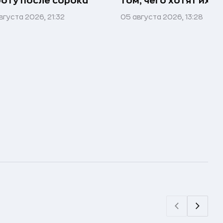
оту после сорока
том, чего хотят их 
вгуста 2026, 21:32
05 августа 2026, 13:28