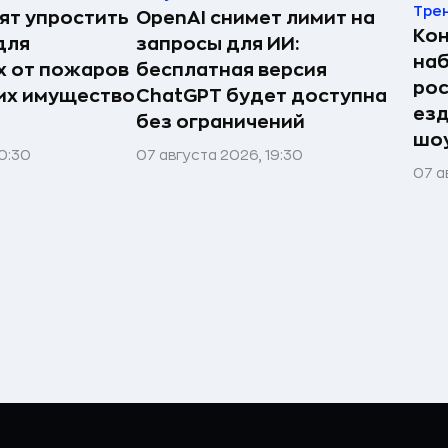
Тре
ят упростить
OpenAI снимет лимит на
Ко
для
запросы для ИИ:
наб
 от пожаров
бесплатная версия
рос
 их имущество
ChatGPT будет доступна
езд
без ограничений
шоу
0:30
07 августа 2026, 19:30
07 а