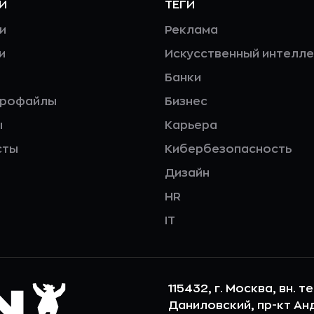
И
ТЕГИ
и
Реклама
и
Искусственный интелле
Банки
профайлы
Бизнес
ы
Карьера
сты
Кибербезопасность
Дизайн
HR
IT
115432, г. Москва, вн. т
Даниловский, пр-кт Андр