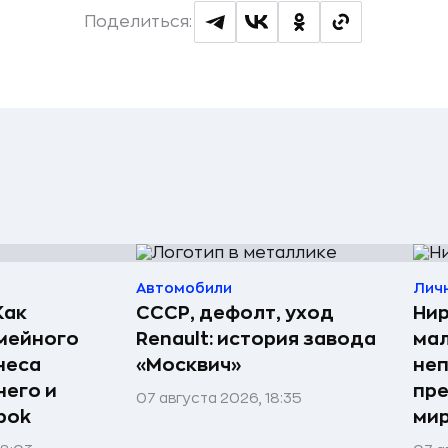
Поделиться:
Автомобили
Лич
Как
СССР, дефолт, уход
Нир
мейного
Renault: история завода
мал
неса
«Москвич»
неп
него и
пре
07 августа 2026, 18:35
bok
мир