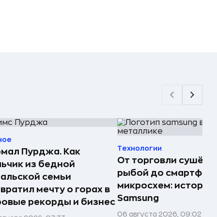
ное
Технологии
мал Пурджа. Как
От торговли сушёно
ьчик из бедной
рыбой до смартфоно
альской семьи
микросхем: история
вратил мечту о горах в
Samsung
овые рекорды и бизнес
06 августа 2026, 09:02