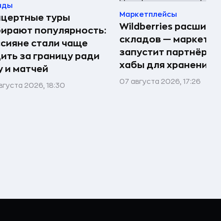
нды
Маркетплейсы
нцертные туры
Wildberries расшири
ирают популярность:
складов — маркетпл
сияне стали чаще
запустит партнёрск
ить за границу ради
хабы для хранения 
 и матчей
07 августа 2026, 17:26
вгуста 2026, 18:30