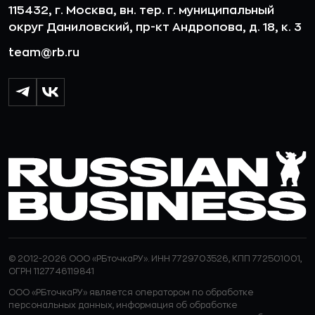
115432, г. Москва, вн. тер. г. муниципальный
округ Даниловский, пр-кт Андропова, д. 18, к. 3
team@rb.ru
© 2012-2026 ООО «РБточкаРУ». ИНН 7729703526, КПП 772501001,
ОГРН 1127746119841
ООО «РБточкаРУ» является оператором по обработке
персональных данных, информация об обработке