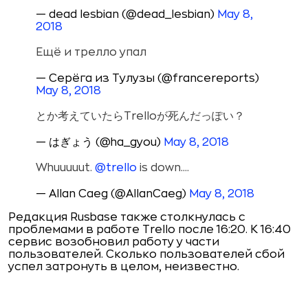
— dead lesbian (@dead_lesbian)
May 8,
2018
Ещё и трелло упал
— Серёга из Тулузы (@francereports)
May 8, 2018
とか考えていたらTrelloが死んだっぽい？
— はぎょう (@ha_gyou)
May 8, 2018
Whuuuuut.
@trello
is down....
— Allan Caeg (@AllanCaeg)
May 8, 2018
Редакция Rusbase также столкнулась с
проблемами в работе Trello после 16:20. К 16:40
сервис возобновил работу у части
пользователей. Сколько пользователей сбой
успел затронуть в целом, неизвестно.