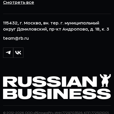
Смотреть все
115432, г. Москва, вн. тер. г. муниципальный
округ Даниловский, пр-кт Андропова, д. 18, к. 3
team@rb.ru
© 2012-2026 ООО «РБточкаРУ». ИНН 7729703526, КПП 772501001,