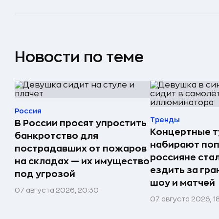
Новости по теме
Россия
Тренды
В России просят упростить
Концертные 
банкротство для
набирают поп
пострадавших от пожаров
россияне ста
на складах — их имущество
ездить за гра
под угрозой
шоу и матчей
07 августа 2026, 20:30
07 августа 2026, 1