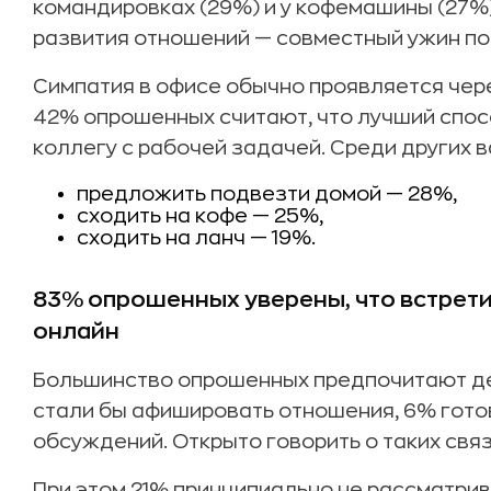
командировках (29%) и у кофемашины (27%
развития отношений — совместный ужин пос
Симпатия в офисе обычно проявляется чере
42% опрошенных считают, что лучший спос
коллегу с рабочей задачей. Среди других в
предложить подвезти домой — 28%,
сходить на кофе — 25%,
сходить на ланч — 19%.
83% опрошенных уверены, что встрети
онлайн
Большинство опрошенных предпочитают де
стали бы афишировать отношения, 6% гото
обсуждений. Открыто говорить о таких связ
При этом 21% принципиально не рассматри