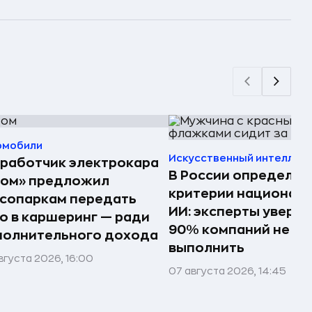
омобили
Искусственный интеллек
работчик электрокара
В России определил
том» предложил
критерии национал
сопаркам передать
ИИ: эксперты увере
о в каршеринг — ради
90% компаний не см
полнительного дохода
выполнить
вгуста 2026, 16:00
07 августа 2026, 14:45