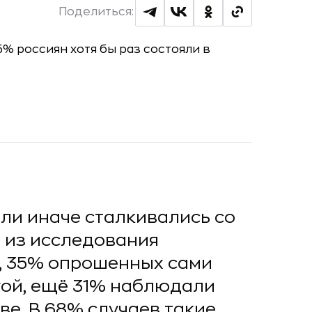
Поделиться:
или иначе сталкивались со
 из исследования
е, 35% опрошенных сами
гой, ещё 31% наблюдали
ве. В 68% случаев такие