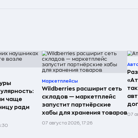
Авт
Раз
«А
Маркетплейсы
туры
так
Wildberries расширит сеть
улярность:
авт
складов — маркетплейс
ли чаще
до
запустит партнёрские
ницу ради
хабы для хранения товаров
07 а
07 августа 2026, 17:26
8:30