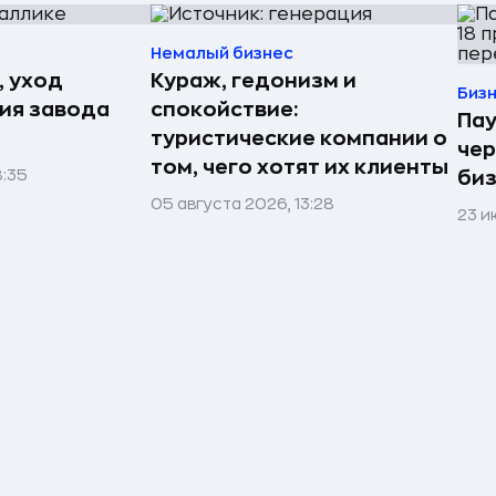
Немалый бизнес
, уход
Кураж, гедонизм и
Биз
рия завода
спокойствие:
Пау
туристические компании о
чер
том, чего хотят их клиенты
8:35
биз
05 августа 2026, 13:28
23 и