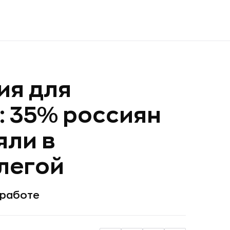
ия для
: 35% россиян
яли в
легой
 работе