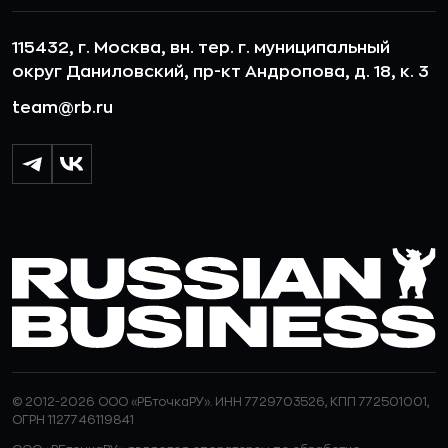
115432, г. Москва, вн. тер. г. муниципальный
округ Даниловский, пр-кт Андропова, д. 18, к. 3
team@rb.ru
© 2012-2026 ООО «РБточкаРУ». ИНН 7729703526, КПП 772501001,
ОГРН 1127746119841