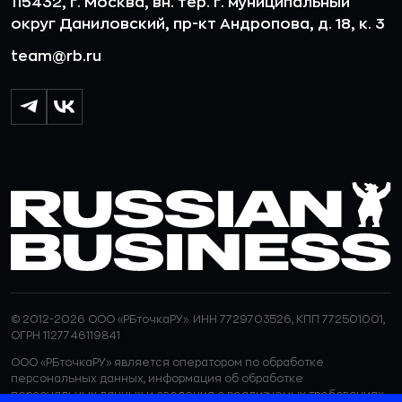
115432, г. Москва, вн. тер. г. муниципальный
округ Даниловский, пр-кт Андропова, д. 18, к. 3
team@rb.ru
© 2012-2026 ООО «РБточкаРУ». ИНН 7729703526, КПП 772501001,
ОГРН 1127746119841
ООО «РБточкаРУ» является оператором по обработке
персональных данных, информация об обработке
персональных данных и сведения о реализуемых требованиях