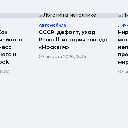
Автомобили
Лич
Как
СССР, дефолт, уход
Нир
мейного
Renault: история завода
мал
неса
«Москвич»
неп
него и
пре
07 августа 2026, 18:35
bok
мир
08:03
07 а