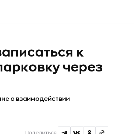
записаться к
парковку через
ние о взаимодействии
Поделиться: