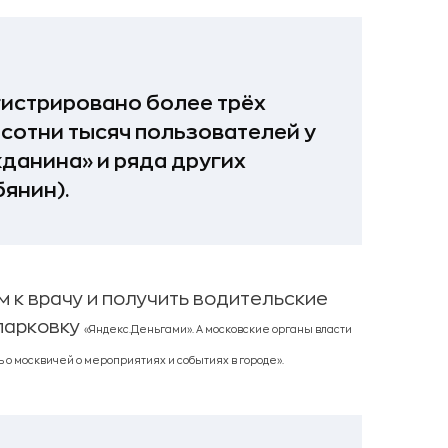
гистрировано более трёх
 сотни тысяч пользователей у
данина» и ряда других
янин).
м к врачу и получить водительские
 парковку
«Яндекс.Деньгами». А
московские органы власти
 о москвичей о мероприятиях и событиях в городе».