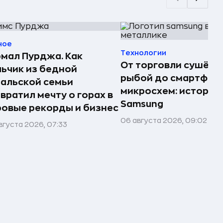
ное
Технологии
мал Пурджа. Как
От торговли сушёно
ьчик из бедной
рыбой до смартфоно
альской семьи
микросхем: история
вратил мечту о горах в
Samsung
овые рекорды и бизнес
06 августа 2026, 09:02
вгуста 2026, 07:33