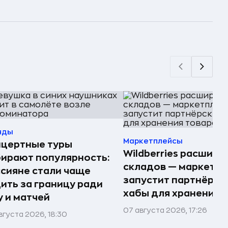
нды
Маркетплейсы
нцертные туры
Wildberries расшири
ирают популярность:
складов — маркетпл
сияне стали чаще
запустит партнёрск
ить за границу ради
хабы для хранения 
 и матчей
07 августа 2026, 17:26
вгуста 2026, 18:30