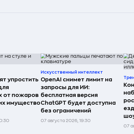
Искусственный интеллект
Тре
ят упростить
OpenAI снимет лимит на
Ко
для
запросы для ИИ:
наб
 от пожаров
бесплатная версия
рос
 их имущество
ChatGPT будет доступна
езд
без ограничений
шоу
0:30
07 августа 2026, 19:30
07 а