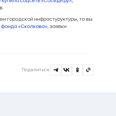
е
купила соцсеть «Соседи.ру»
,
в.
ием городской инфрастуруктуры, то вы
т фонда «Сколково»
, заявки
Поделиться: