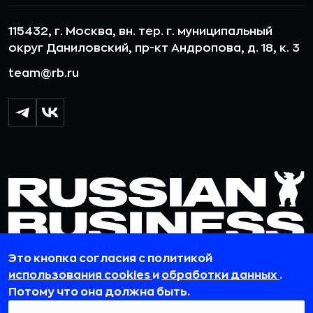
115432, г. Москва, вн. тер. г. муниципальный
округ Даниловский, пр-кт Андропова, д. 18, к. 3
team@rb.ru
Это кнопка согласия с политикой
использования cookies
и
обработки данных
.
© 2012-2026 ООО «РБточкаРУ». ИНН 7729703526, КПП 772501001,
Потому что она должна быть.
ОГРН 1127746119841
ООО «РБточкаРУ» является оператором по обработке