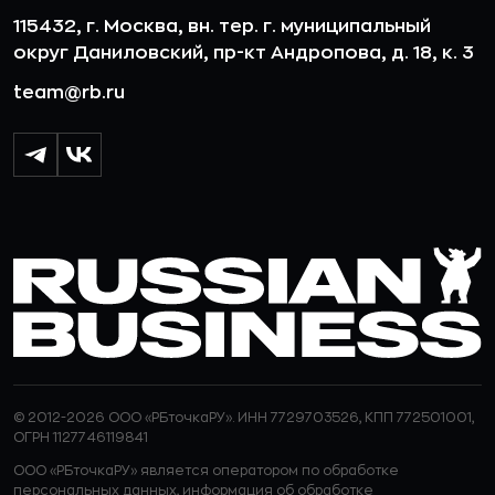
115432, г. Москва, вн. тер. г. муниципальный
округ Даниловский, пр-кт Андропова, д. 18, к. 3
team@rb.ru
© 2012-2026 ООО «РБточкаРУ». ИНН 7729703526, КПП 772501001,
ОГРН 1127746119841
ООО «РБточкаРУ» является оператором по обработке
персональных данных, информация об обработке