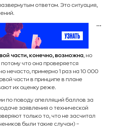
азвернутым ответом. Это ситуация,
ений.
вой части, конечно, возможна
, но
 потому что она проверяется
 нечасто, примерно 1 раз на 10 000
рвой части в принципе в плане
вают их оценку реже.
ии по поводу апелляций баллов за
 подаче заявления о технической
веряют только то, что не засчитал
учеников были такие случаи) –