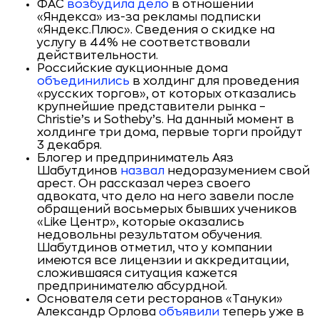
ФАС
возбудила дело
в отношении
«Яндекса» из-за рекламы подписки
«Яндекс.Плюс». Сведения о скидке на
услугу в 44% не соответствовали
действительности.
Российские аукционные дома
объединились
в холдинг для проведения
«русских торгов», от которых отказались
крупнейшие представители рынка –
Christie’s и Sotheby’s. На данный момент в
холдинге три дома, первые торги пройдут
3 декабря.
Блогер и предприниматель Аяз
Шабутдинов
назвал
недоразумением свой
арест. Он рассказал через своего
адвоката, что дело на него завели после
обращений восьмерых бывших учеников
«Like Центр», которые оказались
недовольны результатом обучения.
Шабутдинов отметил, что у компании
имеются все лицензии и аккредитации,
сложившаяся ситуация кажется
предпринимателю абсурдной.
Основателя сети ресторанов «Тануки»
Александр Орлова
объявили
теперь уже в