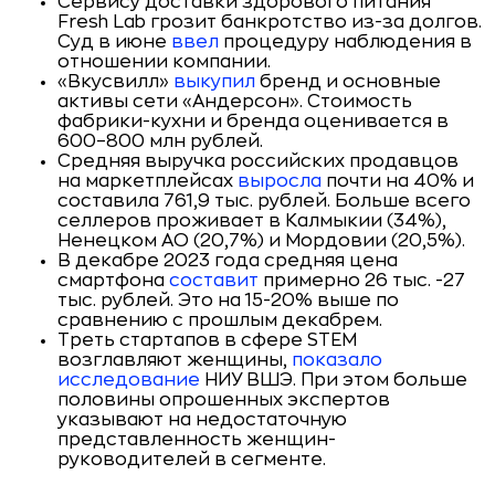
Сервису доставки здорового питания
Fresh Lab грозит банкротство из-за долгов.
Суд в июне
ввел
процедуру наблюдения в
отношении компании.
«Вкусвилл»
выкупил
бренд и основные
активы сети «Андерсон». Стоимость
фабрики-кухни и бренда оценивается в
600–800 млн рублей.
Средняя выручка российских продавцов
на маркетплейсах
выросла
почти на 40% и
составила 761,9 тыс. рублей. Больше всего
селлеров проживает в Калмыкии (34%),
Ненецком АО (20,7%) и Мордовии (20,5%).
В декабре 2023 года средняя цена
смартфона
составит
примерно 26 тыс. -27
тыс. рублей. Это на 15-20% выше по
сравнению с прошлым декабрем.
Треть стартапов в сфере STEM
возглавляют женщины,
показало
исследование
НИУ ВШЭ. При этом больше
половины опрошенных экспертов
указывают на недостаточную
представленность женщин-
руководителей в сегменте.