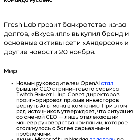
Команда Русбейс
Fresh Lab грозит банкротство из-за
долгов, «Вкусвилл» выкупил бренд и
основные активы сети «Андерсон» и
другие новости 20 ноября.
Мир
Новым руководителем OpenAI
стал
бывший CEO стримингового сервиса
Twitch Эммет Шир. Совет директоров
проигнорировал призыв инвесторов
вернуть Альтмана в компанию. При этом
ряд источников утверждает, что ситуация
со сменой CEO — лишь отвлекающий
маневр руководства компании, которое
столкнулось с более серьезными
проблемами.
Акции Microsoft на Nasdaq
взлетели
до