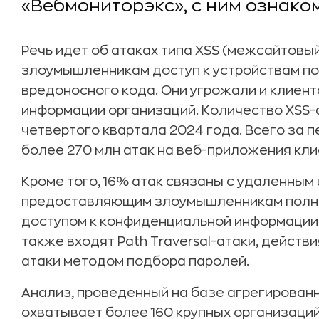
«Вебмониторэкс», с ним ознако
Речь идет об атаках типа XSS (межсайтовы
злоумышленникам доступ к устройствам п
вредоносного кода. Они угрожали и клиент
информации организаций. Количество XSS-
четвертого квартала 2024 года. Всего за
более 270 млн атак на веб-приложения кли
Кроме того, 16% атак связаны с удаленным 
предоставляющим злоумышленникам полны
доступом к конфиденциальной информации.
также входят Path Traversal-атаки, действ
атаки методом подбора паролей.
Анализ, проведенный на базе агрегированн
охватывает более 160 крупных организаций