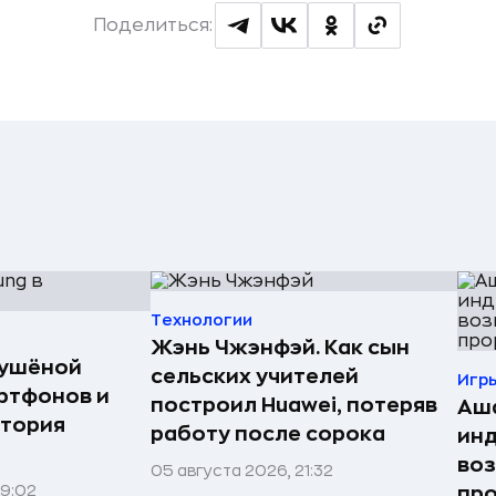
Поделиться:
Технологии
Жэнь Чжэнфэй. Как сын
сушёной
сельских учителей
Игр
ртфонов и
построил Huawei, потеряв
Аша
стория
работу после сорока
инд
воз
05 августа 2026, 21:32
09:02
про