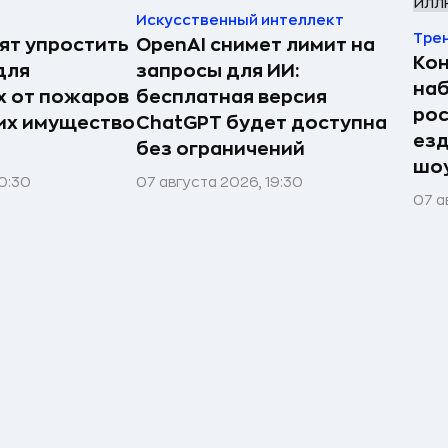
Искусственный интеллект
Тре
ят упростить
OpenAI снимет лимит на
Ко
для
запросы для ИИ:
наб
 от пожаров
бесплатная версия
рос
 их имущество
ChatGPT будет доступна
езд
без ограничений
шоу
0:30
07 августа 2026, 19:30
07 а