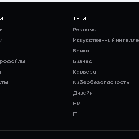
И
ТЕГИ
и
Реклама
и
Искусственный интелле
Банки
профайлы
Бизнес
ы
Карьера
сты
Кибербезопасность
Дизайн
HR
IT