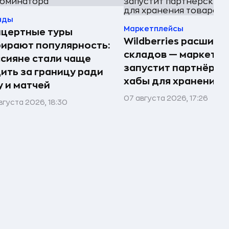
нды
Маркетплейсы
нцертные туры
Wildberries расшири
ирают популярность:
складов — маркетпл
сияне стали чаще
запустит партнёрск
ить за границу ради
хабы для хранения 
 и матчей
07 августа 2026, 17:26
вгуста 2026, 18:30