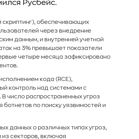
мился Русбейс.
й скриптинг), обеспечивающих
ользователей через внедрение
ским данным, и внутренней учетной
атак на 3% превышает показатели
 первые четыре месяца зафиксировано
ентов.
исполнением кода (RCE),
й контроль над системами с
 В число распространенных угроз
ия ботнетов по поиску уязвимостей и
ых данных о различных типах угроз,
 из секторов, включая