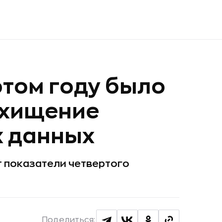
этом году было
охищение
х данных
 показатели четвертого
Поделиться: