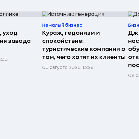
Немалый бизнес
Биз
, уход
Кураж, гедонизм и
Джо
рия завода
спокойствие:
нас
туристические компании о
обу
том, чего хотят их клиенты
отк
8:35
пос
05 августа 2026, 13:28
08 а