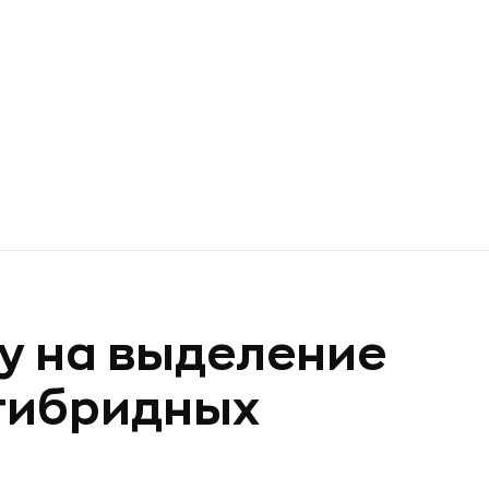
у на выделение
 гибридных