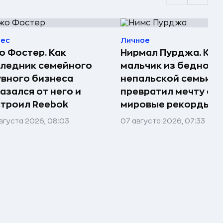
нес
Личное
 Фостер. Как
Нирмал Пурджа. Как
ледник семейного
мальчик из бедной
вного бизнеса
непальской семьи
азался от него и
превратил мечту о г
троил Reebok
мировые рекорды и 
вгуста 2026, 08:03
07 августа 2026, 07:33