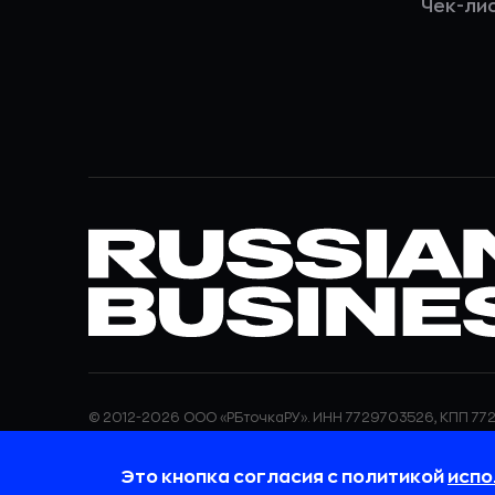
Чек-ли
© 2012-2026 ООО «РБточкаРУ». ИНН 7729703526, КПП 772
ООО «РБточкаРУ» является оператором по обработке п
информация об обработке персональных данных и све
Это кнопка согласия с политикой
испо
требованиях к защите персональных данных отражены