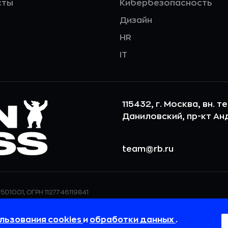
сты
Кибербезопасность
Дизайн
HR
IT
115432, г. Москва, вн. т
Даниловский, пр-кт Андр
team@rb.ru
501001, ОГРН 1127746119841
ерсональных данных,
ООО «РБточкаРУ» использует фай
дения о реализуемых
повышения удобства пользования
льзования cookies
и
обработки данных
.
 в
Политике в отношении
пользовательские данные обраба