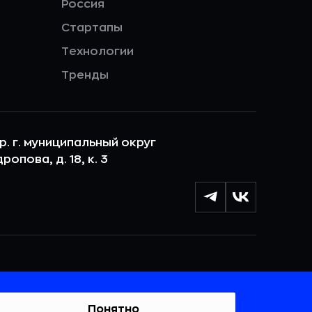
Россия
Стартапы
Технологии
Тренды
ер. г. муниципальный округ
опова, д. 18, к. 3
лы cookie с целью персонализации сервисов и
 веб-сайтом. Если вы не хотите, чтобы ваши
тывались, пожалуйста, ограничьте их использование в
Понятно