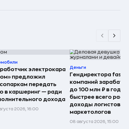
омобили
Деньги
работчик электрокара
Гендиректора fashi
том» предложил
компаний зарабаты
сопаркам передать
до 100 млн ₽ в год —
о в каршеринг — ради
быстрее всего раст
полнительного дохода
доходы логистов и
вгуста 2026, 16:00
маркетологов
08 августа 2026, 15:00