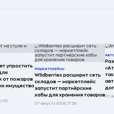
Авт
Раз
ят упростить
«А
Маркетплейсы
для
так
Wildberries расширит сеть
 от пожаров
авт
складов — маркетплейс
 их имущество
до
запустит партнёрские
хабы для хранения товаров
07 а
0:30
07 августа 2026, 17:26