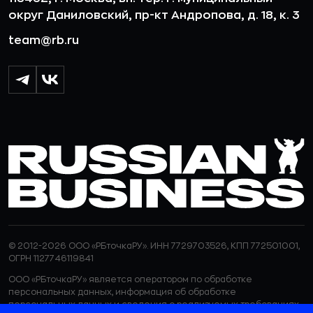
округ Даниловский, пр-кт Андропова, д. 18, к. 3
team@rb.ru
© 2012-2026 ООО «РБточкаРУ». ИНН 7729703526, КПП 772501001,
ОГРН 1127746119841
ООО «РБточкаРУ» является оператором по обработке
персональных данных, информация об обработке
персональных данных и сведения о реализуемых требованиях